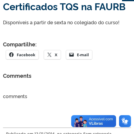
Certificados TQS na FAURB
Disponíveis a partir de sexta no colegiado do curso!
Compartilhe:
Facebook
X
E-mail
Comments
comments
Publicado
em
12/11/2014
, na categoria
Sem categoria
.