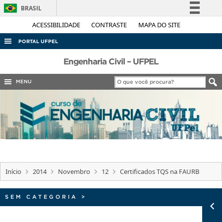
BRASIL
Simplifique!
ACESSIBILIDADE
CONTRASTE
MAPA DO SITE
Comunica BR
PORTAL UFPEL
Participe
ACESSO À INFORMAÇÃO
Engenharia Civil – UFPEL
Acesso à informação
AUDITORIA
MENU
Legislação
COBALTO
Canais
CONCURSOS
EDITAIS
INTERNACIONAL
OUVIDORIA
Início
2014
Novembro
12
Certificados TQS na FAURB
PORTARIAS
TELEFONES
SEM CATEGORIA
>