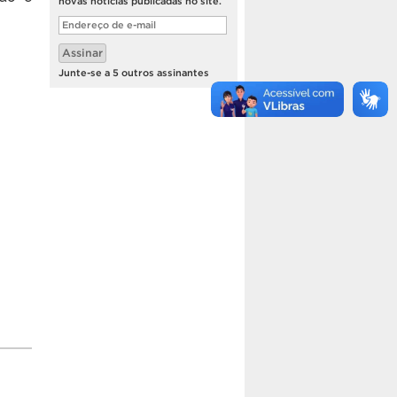
novas notícias publicadas no site.
Endereço
de
e-
Assinar
mail
Junte-se a 5 outros assinantes