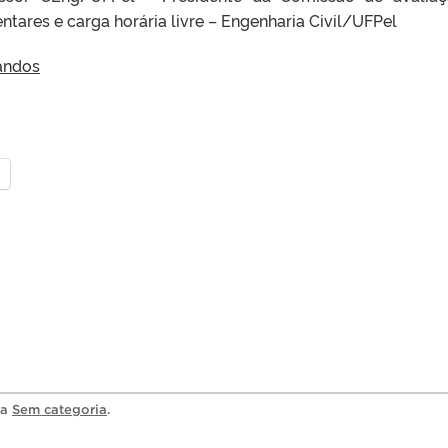
ares e carga horária livre – Engenharia Civil/UFPel
andos
ia
Sem categoria
.