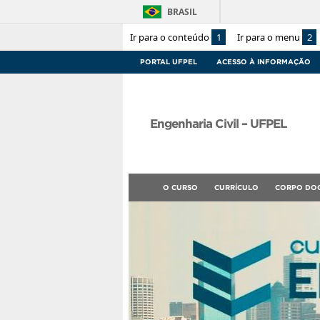
BRASIL
Ir para o conteúdo
1
Ir para o menu
2
PORTAL UFPEL
ACESSO À INFORMAÇÃO
Engenharia Civil – UFPEL
O CURSO
CURRÍCULO
CORPO DO