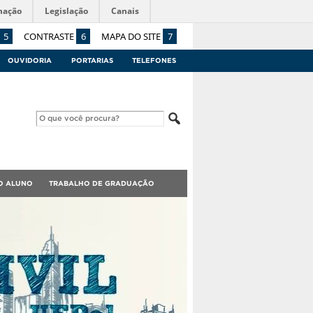
mação
Legislação
Canais
5
CONTRASTE
6
MAPA DO SITE
7
OUVIDORIA
PORTARIAS
TELEFONES
O ALUNO
TRABALHO DE GRADUAÇÃO