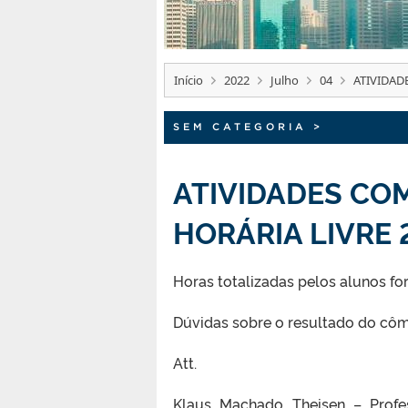
Início
2022
Julho
04
ATIVIDAD
SEM CATEGORIA
>
ATIVIDADES CO
HORÁRIA LIVRE
Horas totalizadas pelos alunos f
Dúvidas sobre o resultado do côm
Att.
Klaus Machado Theisen – Profe