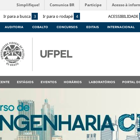
Simplifique!
Comunica BR
Participe
Acesso à infor
Ir para a busca
3
Ir para o rodapé
4
ACESSIBILIDADE
AUDITORIA
COBALTO
CONCURSOS
EDITAIS
INTERNACIONAL
CENTE
ESTÁGIOS
EVENTOS
HORÁRIOS
LABORATÓRIOS
PORTAL D