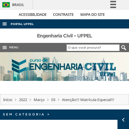
BRASIL
Simplifique!
ACESSIBILIDADE
CONTRASTE
MAPA DO SITE
Comunica BR
PORTAL UFPEL
Participe
ACESSO À INFORMAÇÃO
Engenharia Civil – UFPEL
Acesso à informação
AUDITORIA
MENU
Legislação
COBALTO
Canais
CONCURSOS
EDITAIS
INTERNACIONAL
OUVIDORIA
Início
2022
Março
03
Atenção!!! Matrícula Especial!!!
PORTARIAS
TELEFONES
SEM CATEGORIA
>