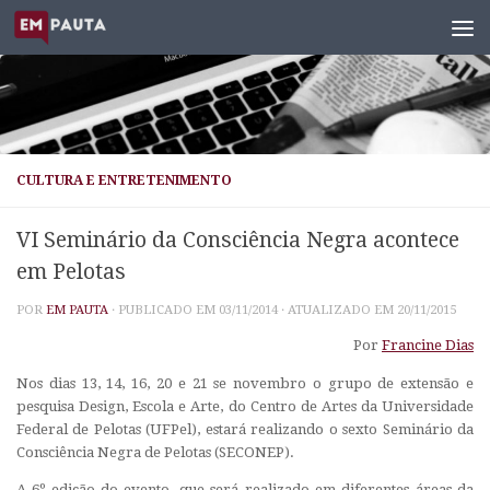
Skip to content
CULTURA E ENTRETENIMENTO
VI Seminário da Consciência Negra acontece
em Pelotas
POR
EM PAUTA
· PUBLICADO EM
03/11/2014
· ATUALIZADO EM
20/11/2015
Por
Francine Dias
Nos dias 13, 14, 16, 20 e 21 se novembro o grupo de extensão e
pesquisa Design, Escola e Arte, do Centro de Artes da Universidade
Federal de Pelotas (UFPel), estará realizando o sexto Seminário da
Consciência Negra de Pelotas (SECONEP).
A 6º edição do evento, que será realizado em diferentes áreas da