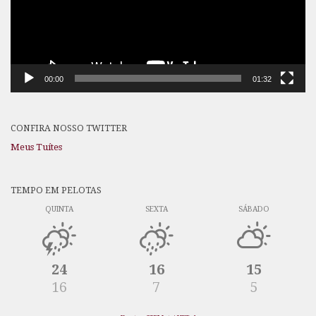
00:00
01:32
CONFIRA NOSSO TWITTER
Meus Tuítes
TEMPO EM PELOTAS
QUINTA
SEXTA
SÁBADO
24
16
15
16
7
5