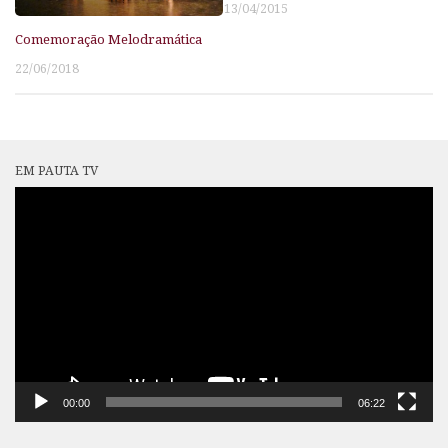
13/04/2015
Comemoração Melodramática
22/06/2018
EM PAUTA TV
Tocador
de
vídeo
00:00
06:22