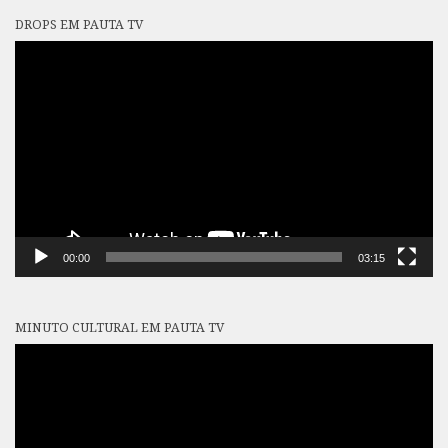
DROPS EM PAUTA TV
Tocador
de
vídeo
00:00
03:15
MINUTO CULTURAL EM PAUTA TV
Tocador
de
vídeo