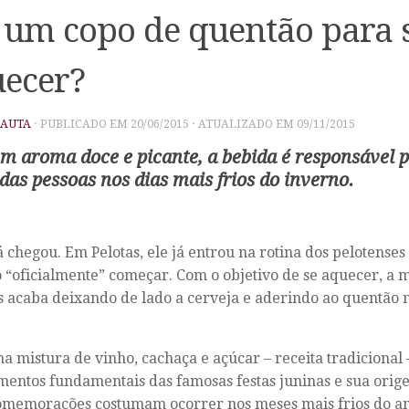
 um copo de quentão para 
ecer?
PAUTA
· PUBLICADO EM
20/06/2015
· ATUALIZADO EM
09/11/2015
 aroma doce e picante, a bebida é responsável p
das pessoas nos dias mais frios do inverno.
já chegou. Em Pelotas, ele já entrou na rotina dos pelotense
 “oficialmente” começar. Com o objetivo de se aquecer, a 
 acaba deixando de lado a cerveja e aderindo ao quentão 
 mistura de vinho, cachaça e açúcar – receita tradicional
mentos fundamentais das famosas festas juninas e sua orige
omemorações costumam ocorrer nos meses mais frios do an