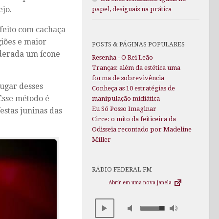
ejo.
papel, desiguais na prática
 feito com cachaça
giões e maior
POSTS & PÁGINAS POPULARES
iderada um ícone
Resenha - O Rei Leão
Tranças: além da estética uma
forma de sobrevivência
lugar desses
Conheça as 10 estratégias de
 Esse método é
manipulação midiática
Eu Só Posso Imaginar
estas juninas das
Circe: o mito da feiticeira da
Odisseia recontado por Madeline
Miller
RÁDIO FEDERAL FM
Abrir em uma nova janela