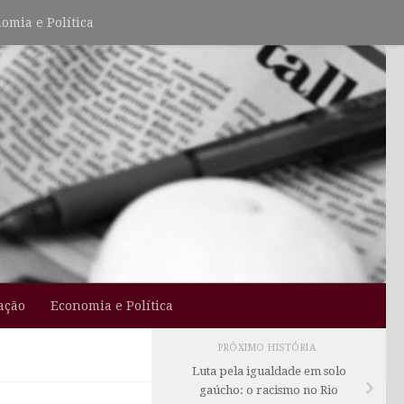
omia e Política
ação
Economia e Política
PRÓXIMO HISTÓRIA
Luta pela igualdade em solo
gaúcho: o racismo no Rio