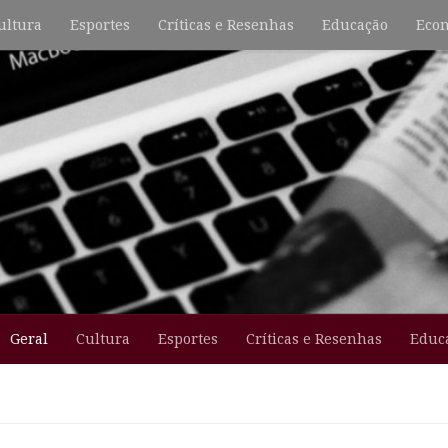
ultura
Esportes
Críticas e Resenhas
Educação
Econ
Geral
Cultura
Esportes
Críticas e Resenhas
Educ