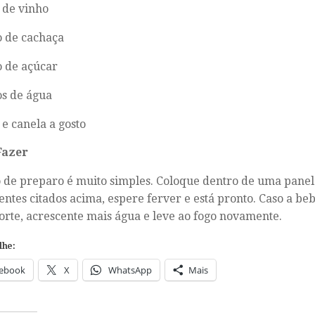
o de vinho
o de cachaça
o de açúcar
os de água
 e canela a gosto
Fazer
de preparo é muito simples. Coloque dentro de uma panela
entes citados acima, espere ferver e está pronto. Caso a be
orte, acrescente mais água e leve ao fogo novamente.
lhe:
ebook
X
WhatsApp
Mais