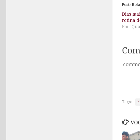
Posts Rel
Dias mai
rotina 
Em "Qua
Com
comme
Tags:
K
VOC