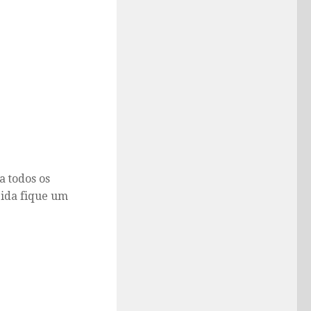
 todos os
bida fique um