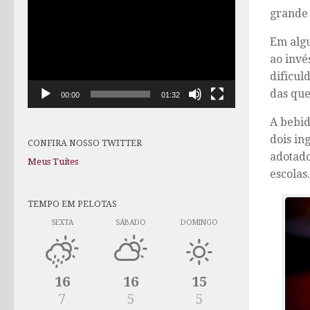
de
grande 
vídeo
Em algu
ao invé
dificul
das que
00:00
01:32
A bebid
dois in
CONFIRA NOSSO TWITTER
adotado
Meus Tuítes
escolas.
TEMPO EM PELOTAS
SEXTA
SÁBADO
DOMINGO
16
16
15
7
5
5