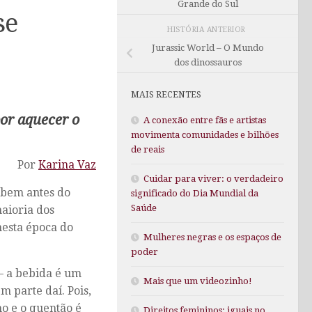
Grande do Sul
se
HISTÓRIA ANTERIOR
Jurassic World – O Mundo
dos dinossauros
MAIS RECENTES
or aquecer o
A conexão entre fãs e artistas
movimenta comunidades e bilhões
de reais
Por
Karina Vaz
Cuidar para viver: o verdadeiro
s bem antes do
significado do Dia Mundial da
Saúde
maioria dos
nesta época do
Mulheres negras e os espaços de
poder
 – a bebida é um
Mais que um videozinho!
m parte daí. Pois,
o e o quentão é
Direitos femininos: iguais no