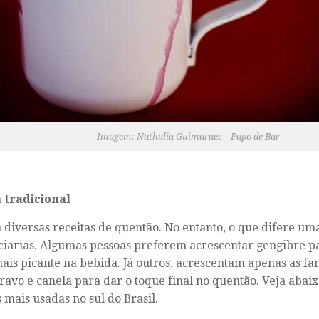
Imagem: Nathalia Guimaraes – Papo de Bar
 tradicional
 diversas receitas de quentão. No entanto, o que difere um
ciarias. Algumas pessoas preferem acrescentar gengibre 
ais picante na bebida. Já outros, acrescentam apenas as fa
ravo e canela para dar o toque final no quentão. Veja abai
s mais usadas no sul do Brasil.