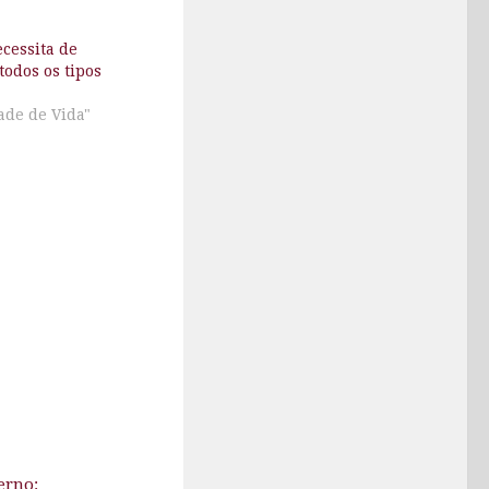
cessita de
todos os tipos
s
ade de Vida"
erno: