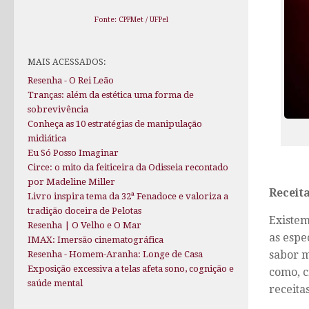
Fonte: CPPMet / UFPel
MAIS ACESSADOS:
Resenha - O Rei Leão
Tranças: além da estética uma forma de
sobrevivência
Conheça as 10 estratégias de manipulação
midiática
Eu Só Posso Imaginar
Circe: o mito da feiticeira da Odisseia recontado
por Madeline Miller
Receita
Livro inspira tema da 32ª Fenadoce e valoriza a
tradição doceira de Pelotas
Existem
Resenha | O Velho e O Mar
as espe
IMAX: Imersão cinematográfica
sabor m
Resenha - Homem-Aranha: Longe de Casa
Exposição excessiva a telas afeta sono, cognição e
como, c
saúde mental
receita