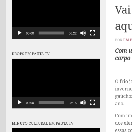
vídeo
Vai
aqu
00:00
06:22
POR
EM 
Com um
DROPS EM PAUTA TV
corpo 
Tocador
de
vídeo
O frio 
inverno
gaúchos
ano.
00:00
03:15
Com uma
dos ele
MINUTO CULTURAL EM PAUTA TV
essas c
Tocador