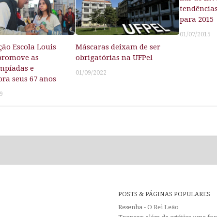
tendência
para 2015
01/07/2015
ção Escola Louis
Máscaras deixam de ser
 promove as
obrigatórias na UFPel
impíadas e
01/09/2022
a seus 67 anos
9
POSTS & PÁGINAS POPULARES
Resenha - O Rei Leão