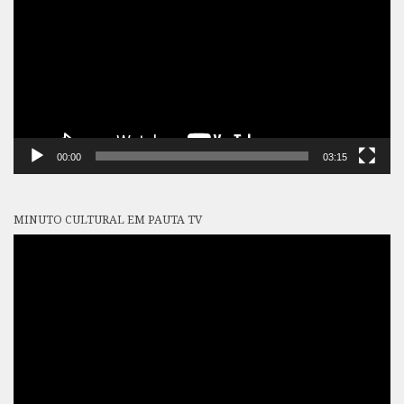
vídeo
00:00
03:15
MINUTO CULTURAL EM PAUTA TV
Tocador
de
vídeo