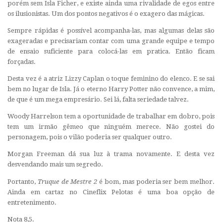
porém sem Isla Ficher, e existe ainda uma rivalidade de egos entre
os ilusionistas. Um dos pontos negativos é o exagero das mágicas.
Sempre rápidas é possível acompanha-las, mas algumas delas são
exageradas e precisariam contar com uma grande equipe e tempo
de ensaio suficiente para colocá-las em pratica. Então ficam
forçadas.
Desta vez é a atriz Lizzy Caplan o toque feminino do elenco. E se sai
bem no lugar de Isla. Já o eterno Harry Potter não convence, a mim,
de que é um mega empresário. Sei lá, falta seriedade talvez.
Woody Harrelson tem a oportunidade de trabalhar em dobro, pois
tem um irmão gêmeo que ninguém merece. Não gostei do
personagem, pois o vilão poderia ser qualquer outro.
Morgan Freeman dá sua luz à trama novamente. E desta vez
desvendando mais um segredo.
Portanto,
Truque de Mestre 2
é bom, mas poderia ser bem melhor.
Ainda em cartaz no Cineflix Pelotas é uma boa opção de
entretenimento.
Nota 8,5.