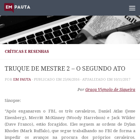
Skip to content
CRÍTICAS E RESENHAS
TRUQUE DE MESTRE 2 – O SEGUNDO ATO
POR
EM PAUTA
· PUBLICADO EM
25/06/2016
· ATUALIZADO EM
10/11/2017
Por
Graça Vignolo de Siqueira
Sinopse:
“Após enganarem o FBI, os três cavaleiros, Daniel Atlas (Jesse
Eisenberg), Merritt McKinney (Woody Harrelson) e Jack Wilder
(Dave Franco), estão foragidos. Eles seguem as ordens de Dylan
Rhodes (Mark Ruffalo), que segue trabalhando no FBI de forma a
impedir os avanços na procura dos próprios cavaleiros.