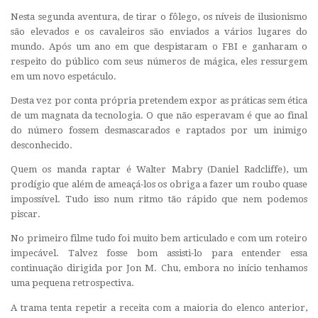
Nesta segunda aventura, de tirar o fôlego, os níveis de ilusionismo
são elevados e os cavaleiros são enviados a vários lugares do
mundo. Após um ano em que despistaram o FBI e ganharam o
respeito do público com seus números de mágica, eles ressurgem
em um novo espetáculo.
Desta vez por conta própria pretendem expor as práticas sem ética
de um magnata da tecnologia. O que não esperavam é que ao final
do número fossem desmascarados e raptados por um inimigo
desconhecido.
Quem os manda raptar é Walter Mabry (Daniel Radcliffe), um
prodígio que além de ameaçá-los os obriga a fazer um roubo quase
impossível. Tudo isso num ritmo tão rápido que nem podemos
piscar.
No primeiro filme tudo foi muito bem articulado e com um roteiro
impecável. Talvez fosse bom assisti-lo para entender essa
continuação dirigida por Jon M. Chu, embora no início tenhamos
uma pequena retrospectiva.
A trama tenta repetir a receita com a maioria do elenco anterior,