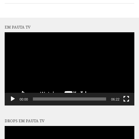
EM PAUTA TV
Tocador
de
vídeo
00:00
06:22
DROPS EM PAUTA TV
Tocador
de