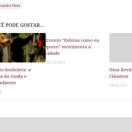
izandra Vilela
Ê PODE GOSTAR...
Evento “Pelotas como eu
quero” movimenta a
cidade
01/12/2014
to borboleta: a
Uma Revit
ia da moda e
Clássicos
mbiente
28/03/2017
1