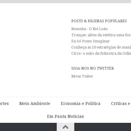
POSTS & PÁGINAS POPULARES
Resenha - O Rei Leão
Tranças: além da estética uma f
Eu Só Posso Imaginar
Conheça as 10 estratégias de man
Circe: o mito da feiticeira da Od
SIGA-NOS NO TWITTER
Meus Tuítes
rtes
Meio Ambiente
Economia e Política
Críticas 
Em Pauta Notícias