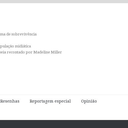
orma de sobrevivência
ipulação midiática
isseia recontado por Madeline Miller
e Resenhas
Reportagem especial
Opinião