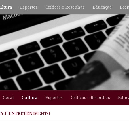
ultura
Esportes
Críticas e Resenhas
Educação
Econ
Geral
Cultura
Esportes
Críticas e Resenhas
Educ
A E ENTRETENIMENTO