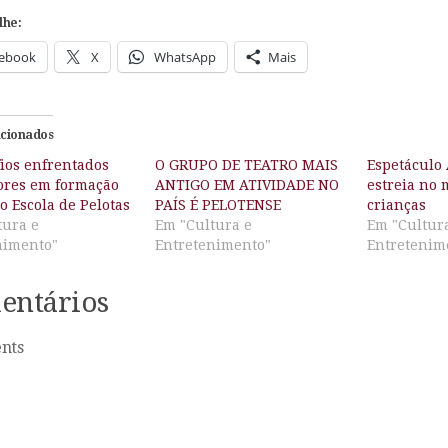
lhe:
ebook
X
WhatsApp
Mais
acionados
fios enfrentados
O GRUPO DE TEATRO MAIS
Espetáculo
tores em formação
ANTIGO EM ATIVIDADE NO
estreia no 
o Escola de Pelotas
PAÍS É PELOTENSE
crianças
tura e
Em "Cultura e
Em "Cultur
nimento"
Entretenimento"
Entretenim
entários
nts