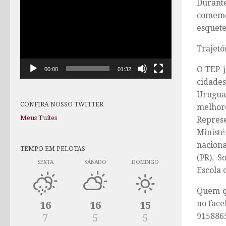
Durante
de
comemo
vídeo
esquete
Trajetó
O TEP 
00:00
01:32
cidades
Urugua
CONFIRA NOSSO TWITTER
melhore
Meus Tuítes
Repres
Ministé
naciona
TEMPO EM PELOTAS
(PR), S
SEXTA
SÁBADO
DOMINGO
Escola 
Quem q
no face
16
16
15
915886
7
5
5