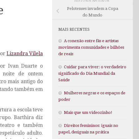
HISTÓRIA ANTERIOR
e
Pelotenses invadem a Copa
do Mundo
MAIS RECENTES
A conexão entre fãs e artistas
movimenta comunidades e bilhões
Por
Lizandra Vilela
de reais
or Ivan Duarte o
Cuidar para viver: o verdadeiro
a noite de ontem
significado do Dia Mundial da
Saúde
ro mais antigo do
restando também em
Mulheres negras e os espaços de
poder
tura a escola teve
Mais que um videozinho!
rupo. Barthira diz
 teatro e também
Direitos femininos: iguais no
papel, desiguais na prática
spetáculo adulto.