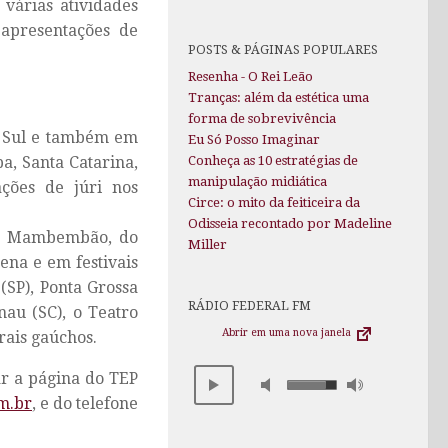
várias atividades
apresentações de
POSTS & PÁGINAS POPULARES
Resenha - O Rei Leão
Tranças: além da estética uma
forma de sobrevivência
o Sul e também em
Eu Só Posso Imaginar
a, Santa Catarina,
Conheça as 10 estratégias de
manipulação midiática
ações de júri nos
Circe: o mito da feiticeira da
Odisseia recontado por Madeline
to Mambembão, do
Miller
ena e em festivais
(SP), Ponta Grossa
RÁDIO FEDERAL FM
nau (SC), o Teatro
Abrir em uma nova janela
rais gaúchos.
r a página do TEP
m.br
, e do telefone