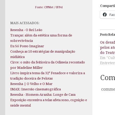
Comparti
Fonte: CPPMet / UFPel
Fac
MAIS ACESSADOS:
Resenha - O Rei Leão
Posts Rel
Tranças: além da estética uma forma de
sobrevivência
Os desa
Eu Só Posso Imaginar
pelos a
Conheça as 10 estratégias de manipulação
do Teatr
midiática
Em "Cul
Circe: o mito da feiticeira da Odisseia recontado
Entrete
por Madeline Miller
Livro inspira tema da 32ª Fenadoce e valoriza a
Com
tradição doceira de Pelotas
Resenha | O Velho e O Mar
comme
IMAX: Imersão cinematográfica
Resenha - Homem-Aranha: Longe de Casa
Exposição excessiva a telas afeta sono, cognição e
saúde mental