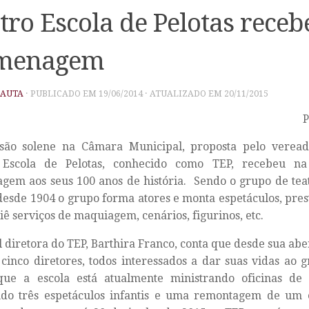
tro Escola de Pelotas receb
menagem
PAUTA
· PUBLICADO EM
19/06/2014
· ATUALIZADO EM
20/11/2015
são solene na Câmara Municipal, proposta pelo veread
 Escola de Pelotas, conhecido como TEP, recebeu n
em aos seus 100 anos de história. Sendo o grupo de teat
 desde 1904 o grupo forma atores e monta espetáculos, p
liê serviços de maquiagem, cenários, figurinos, etc.
 diretora do TEP, Barthira Franco, conta que desde sua aber
cinco diretores, todos interessados a dar suas vidas ao g
que a escola está atualmente ministrando oficinas de
ndo três espetáculos infantis e uma remontagem de um e