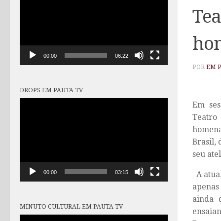
vídeo
Tea
ho
00:00
06:22
POR
EM 
DROPS EM PAUTA TV
Tocador
Em ses
de
Teatro
vídeo
homenag
Brasil,
seu ate
00:00
03:15
A atual
apenas 
ainda 
MINUTO CULTURAL EM PAUTA TV
ensaia
Tocador