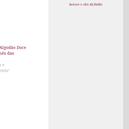
Acesse o site da Rádio
 Algodão Doce
mês das
a e
ento"