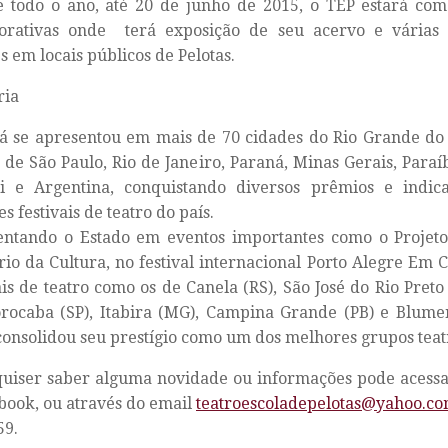
 todo o ano, até 20 de junho de 2015, o TEP estará com 
rativas onde terá exposição de seu acervo e várias 
s em locais públicos de Pelotas.
ria
já se apresentou em mais de 70 cidades do Rio Grande d
 de São Paulo, Rio de Janeiro, Paraná, Minas Gerais, Paraíb
i e Argentina, conquistando diversos prêmios e indic
s festivais de teatro do país.
entando o Estado em eventos importantes como o Proje
rio da Cultura, no festival internacional Porto Alegre Em C
is de teatro como os de Canela (RS), São José do Rio Preto 
orocaba (SP), Itabira (MG), Campina Grande (PB) e Blume
consolidou seu prestígio como um dos melhores grupos teat
uiser saber alguma novidade ou informações pode acessa
book, ou através do email
teatroescoladepelotas@yahoo.co
59.