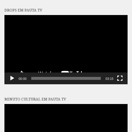
DROPS EM PAUTA TV
Tocador
de
vídeo
00:00
03:15
MINUTO CULTURAL EM PAUTA TV
Tocador
de
vídeo