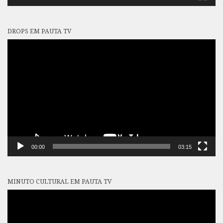
DROPS EM PAUTA TV
Tocador
de
vídeo
00:00
03:15
MINUTO CULTURAL EM PAUTA TV
Tocador
de
vídeo