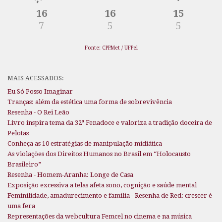
16
16
15
7
5
5
Fonte: CPPMet / UFPel
MAIS ACESSADOS:
Eu Só Posso Imaginar
Tranças: além da estética uma forma de sobrevivência
Resenha - O Rei Leão
Livro inspira tema da 32ª Fenadoce e valoriza a tradição doceira de
Pelotas
Conheça as 10 estratégias de manipulação midiática
As violações dos Direitos Humanos no Brasil em “Holocausto
Brasileiro”
Resenha - Homem-Aranha: Longe de Casa
Exposição excessiva a telas afeta sono, cognição e saúde mental
Feminilidade, amadurecimento e família - Resenha de Red: crescer é
uma fera
Representações da webcultura Femcel no cinema e na música