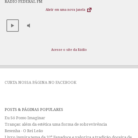
RÁDIO FEDERAL FM
Abrir em uma nova janela
Acesse o site da Rádio
CURTA NOSSA PÁGINA NO FACEBOOK
POSTS & PÁGINAS POPULARES
Eu Só Posso Imaginar
Tranças: além da estética uma forma de sobrevivência
Resenha - O Rei Leão
Livro inspira tema da 32ª Fenadoce e valoriza a tradição doceira de