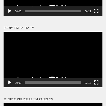
00:00
06:22
DROPS EM PAUTA TV
Tocador
de
vídeo
00:00
03:15
MINUTO CULTURAL EM PAUTA TV
Tocador