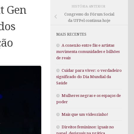
xt Gen
HISTÓRIA ANTERIOR
Congresso do Fórum Social
da UFPel continua hoje
dos
MAIS RECENTES
ção
A conexão entre fãs e artistas
movimenta comunidades e bilhões
de reais
Cuidar para viver: o verdadeiro
significado do Dia Mundial da
Saúde
Mulheres negras e os espaços de
poder
Mais que um videozinho!
Direitos femininos: iguais no
papel, desiguais na prática