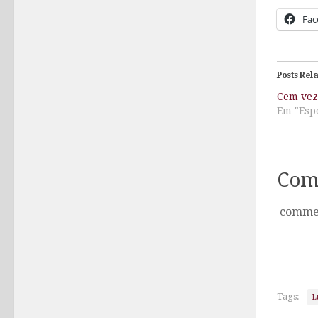
Fac
Posts Rel
Cem vez
Em "Esp
Com
comme
Tags:
L