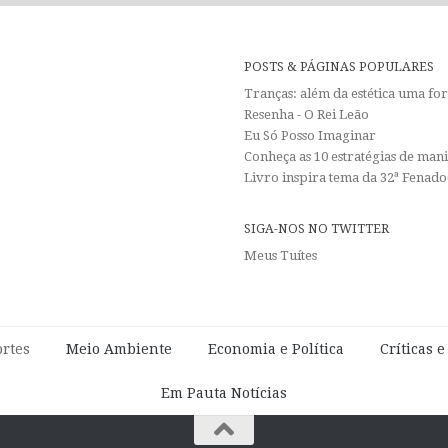
POSTS & PÁGINAS POPULARES
Tranças: além da estética uma f
Resenha - O Rei Leão
Eu Só Posso Imaginar
Conheça as 10 estratégias de man
Livro inspira tema da 32ª Fenadoc
SIGA-NOS NO TWITTER
Meus Tuítes
rtes
Meio Ambiente
Economia e Política
Críticas 
Em Pauta Notícias