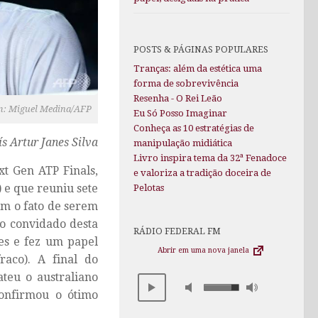
POSTS & PÁGINAS POPULARES
Tranças: além da estética uma
forma de sobrevivência
Resenha - O Rei Leão
em: Miguel Medina/AFP
Eu Só Posso Imaginar
Conheça as 10 estratégias de
s Artur Janes Silva
manipulação midiática
Livro inspira tema da 32ª Fenadoce
xt Gen ATP Finals,
e valoriza a tradição doceira de
) e que reuniu sete
Pelotas
um o fato de serem
vo convidado desta
RÁDIO FEDERAL FM
ões e fez um papel
Abrir em uma nova janela
aco). A final do
teu o australiano
confirmou o ótimo