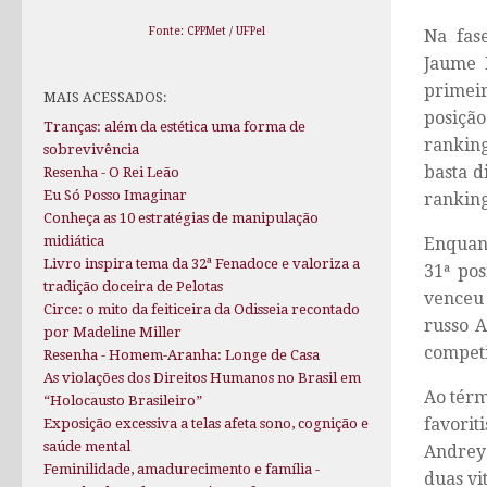
Fonte: CPPMet / UFPel
Na fase
Jaume 
primeir
MAIS ACESSADOS:
posição
Tranças: além da estética uma forma de
ranking
sobrevivência
basta d
Resenha - O Rei Leão
Eu Só Posso Imaginar
ranking
Conheça as 10 estratégias de manipulação
midiática
Enquant
Livro inspira tema da 32ª Fenadoce e valoriza a
31ª pos
tradição doceira de Pelotas
venceu 
Circe: o mito da feiticeira da Odisseia recontado
russo A
por Madeline Miller
competi
Resenha - Homem-Aranha: Longe de Casa
As violações dos Direitos Humanos no Brasil em
Ao térm
“Holocausto Brasileiro”
favorit
Exposição excessiva a telas afeta sono, cognição e
saúde mental
Andrey 
Feminilidade, amadurecimento e família -
duas vi