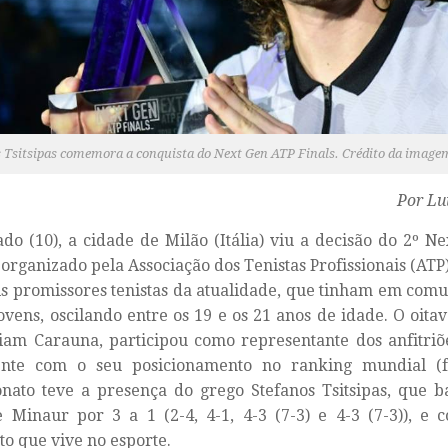
s Tsitsipas comemora a conquista do Next Gen ATP Finals. Crédito da imag
Por Luí
do (10), a cidade de Milão (Itália) viu a decisão do 2º Ne
 organizado pela Associação dos Tenistas Profissionais (ATP
s promissores tenistas da atualidade, que tinham em com
ovens, oscilando entre os 19 e os 21 anos de idade. O oita
Liam Carauna, participou como representante dos anfitri
ente com o seu posicionamento no ranking mundial (fr
ato teve a presença do grego Stefanos Tsitsipas, que ba
 Minaur por 3 a 1 (2-4, 4-1, 4-3 (7-3) e 4-3 (7-3)), e 
 que vive no esporte.