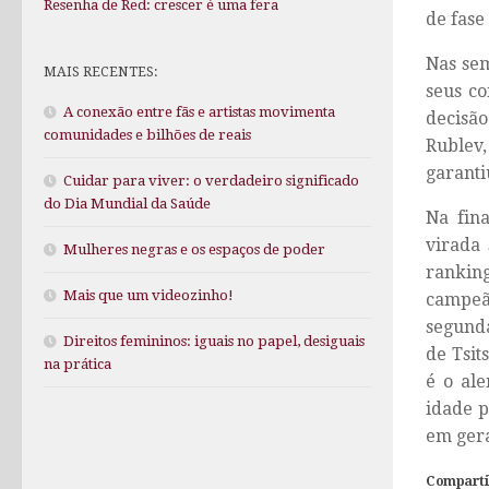
Resenha de Red: crescer é uma fera
de fase
Nas sem
MAIS RECENTES:
seus co
A conexão entre fãs e artistas movimenta
decisão
comunidades e bilhões de reais
Rublev,
garanti
Cuidar para viver: o verdadeiro significado
do Dia Mundial da Saúde
Na fin
virada
Mulheres negras e os espaços de poder
ranking
Mais que um videozinho!
campeã
segunda
Direitos femininos: iguais no papel, desiguais
de Tsit
na prática
é o al
idade p
em gera
Comparti