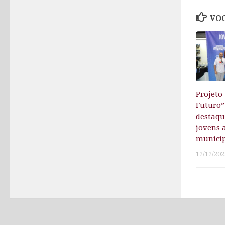
VOC
Projeto
Futuro”
destaqu
jovens 
municí
12/12/202