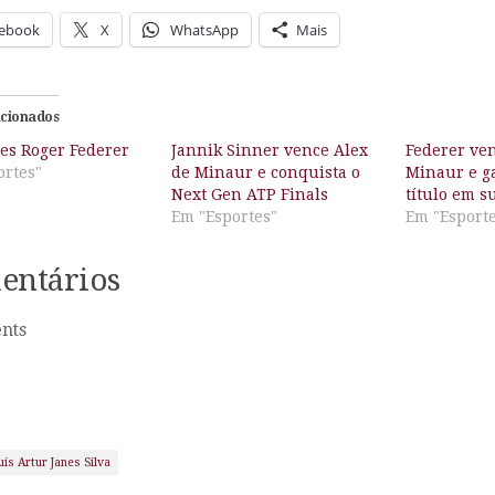
ebook
X
WhatsApp
Mais
acionados
es Roger Federer
Jannik Sinner vence Alex
Federer ve
ortes"
de Minaur e conquista o
Minaur e g
Next Gen ATP Finals
título em s
Em "Esportes"
Em "Esport
entários
nts
uís Artur Janes Silva