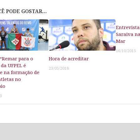
Ê PODE GOSTAR...
Entrevist
Saraiva na
Mar
16/10/2015
 “Remar para o
Hora de acreditar
 da UFPEL é
23/05/2018
e na formação de
atletas no
pio
3