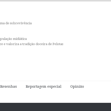
orma de sobrevivência
ipulação midiática
e e valoriza a tradição doceira de Pelotas
e Resenhas
Reportagem especial
Opinião