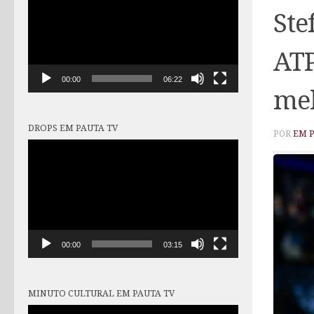
vídeo
Ste
ATP
00:00
06:22
mel
DROPS EM PAUTA TV
POR
EM 
Tocador
de
vídeo
00:00
03:15
MINUTO CULTURAL EM PAUTA TV
Tocador