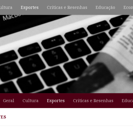
ultura
Esportes
Críticas e Resenhas
Educação
Econ
Geral
Cultura
Esportes
Críticas e Resenhas
Educ
TES