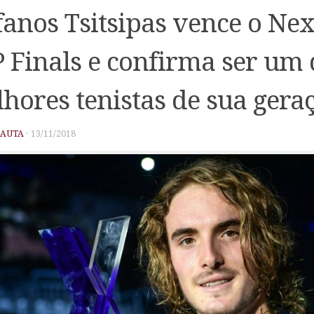
fanos Tsitsipas vence o Ne
 Finals e confirma ser um 
hores tenistas de sua gera
PAUTA
·
13/11/2018