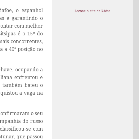
iafoe, o espanhol
Acesse o site da Rádio
as e garantindo o
 contar com melhor
itsipas é o 15º do
mais concorrentes,
a a 40ª posição no
chave, ocupando a
aliana enfrentou e
e, também bateu o
quistou a vaga na
 confirmaram o seu
companhia do russo
lassificou-se com
 Munar, que passou