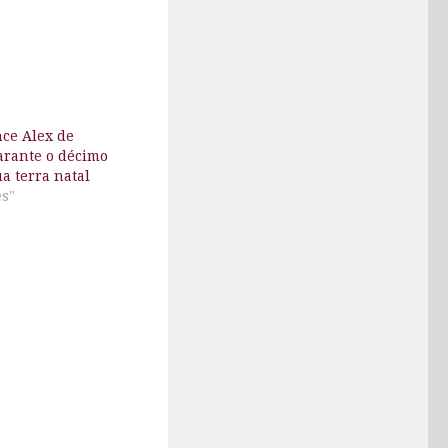
nce Alex de
arante o décimo
ua terra natal
es"