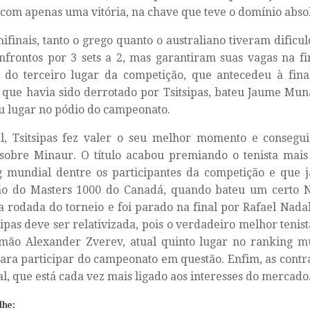
 com apenas uma vitória, na chave que teve o domínio absol
ifinais, tanto o grego quanto o australiano tiveram dific
nfrontos por 3 sets a 2, mas garantiram suas vagas na fi
 do terceiro lugar da competição, que antecedeu à fina
 que havia sido derrotado por Tsitsipas, bateu Jaume Muna
u lugar no pódio do campeonato.
al, Tsitsipas fez valer o seu melhor momento e consegu
 sobre Minaur. O título acabou premiando o tenista mai
 mundial dentre os participantes da competição e que já
o do Masters 1000 do Canadá, quando bateu um certo N
 rodada do torneio e foi parado na final por Rafael Nadal
sipas deve ser relativizada, pois o verdadeiro melhor tenis
emão Alexander Zverev, atual quinto lugar no ranking m
ara participar do campeonato em questão. Enfim, as contr
l, que está cada vez mais ligado aos interesses do mercado
lhe: