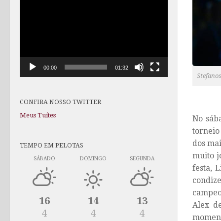
de
vídeo
00:00
01:32
Stefano
CONFIRA NOSSO TWITTER
Meus Tuítes
No sába
torneio
dos mai
TEMPO EM PELOTAS
muito j
SÁBADO
DOMINGO
SEGUNDA
festa, 
condiz
campeon
16
14
13
Alex de
4
4
4
momento