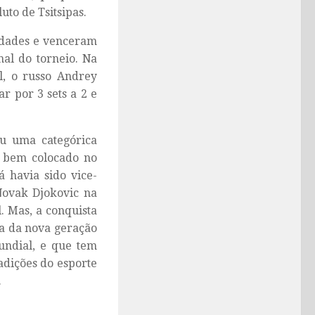
uto de Tsitsipas.
uldades e venceram
nal do torneio. Na
l, o russo Andrey
r por 3 sets a 2 e
iu uma categórica
s bem colocado no
 havia sido vice-
ovak Djokovic na
. Mas, a conquista
ta da nova geração
undial, e que tem
adições do esporte
.