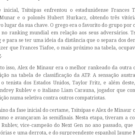
 inicial, Tsitsipas enfrentou o estadunidense Frances T
Munar e o polonês Hubert Hurkacz, obtendo três vitóri
o lugar da sua chave. O grego era o favorito do grupo por
 no ranking mundial em relação aos seus adversários. Ts
 e para se ter uma ideia da distância que o separa dos de
izer que Frances Tiafoe, o mais próximo na tabela, ocupav
.
o isso, Alex de Minaur era o melhor rankeado da outra 
ição na tabela de classificação da ATP. A sensação austr
o tenista dos Estados Unidos, Taylor Fritz, e além dest
ndrey Rublev e o italiano Liam Carauna, jogador que con
ção numa seletiva contra outros compatriotas.
ino da fase inicial do certame, Tsitsipas e Alex de Minaur
ismo e avançaram às semifinais. Nesta etapa, tiveram a 
Rublev, vice-campeão do Next Gen no ano passado, que c
tórias e uma derrota, e do surpreendente espanhol Jaume