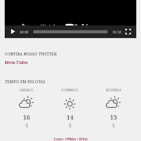
00:00
01:32
CONFIRA NOSSO TWITTER
Meus Tuítes
TEMPO EM PELOTAS
SÁBADO
DOMINGO
SEGUNDA
16
14
13
4
4
4
Fonte: CPPMet / UFPel