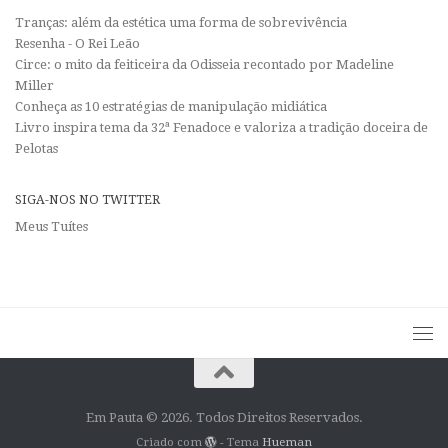
Tranças: além da estética uma forma de sobrevivência
Resenha - O Rei Leão
Circe: o mito da feiticeira da Odisseia recontado por Madeline
Miller
Conheça as 10 estratégias de manipulação midiática
Livro inspira tema da 32ª Fenadoce e valoriza a tradição doceira de
Pelotas
SIGA-NOS NO TWITTER
Meus Tuítes
Em Pauta © 2026. Todos Direitos Reservados.
Criado com
- Tema
Hueman