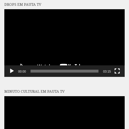
DROPS EM PAUTA TV
Tocador
de
vídeo
00:00
03:15
MINUTO CULTURAL EM PAUTA TV
Tocador
de
vídeo