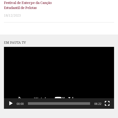
Festival de Euterpe da Canção
Estudantil de Pelotas
18/12/2023
EM PAUTA TV
Tocador
de
vídeo
00:00
06:22