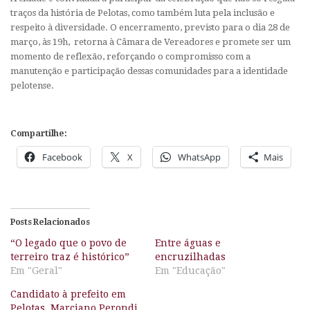
traços da história de Pelotas, como também luta pela inclusão e
respeito à diversidade. O encerramento, previsto para o dia 28 de
março, às 19h, retorna à Câmara de Vereadores e promete ser um
momento de reflexão, reforçando o compromisso com a
manutenção e participação dessas comunidades para a identidade
pelotense.
Compartilhe:
Facebook
X
WhatsApp
Mais
Posts Relacionados
“O legado que o povo de
Entre águas e
terreiro traz é histórico”
encruzilhadas
Em "Geral"
Em "Educação"
Candidato à prefeito em
Pelotas, Marciano Perondi