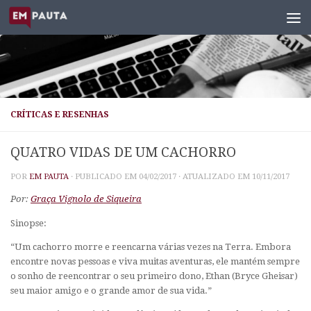
Skip to content
CRÍTICAS E RESENHAS
QUATRO VIDAS DE UM CACHORRO
POR
EM PAUTA
· PUBLICADO EM
04/02/2017
· ATUALIZADO EM
10/11/2017
Por:
Graça Vignolo de Siqueira
Sinopse:
“Um cachorro morre e reencarna várias vezes na Terra. Embora
encontre novas pessoas e viva muitas aventuras, ele mantém sempre
o sonho de reencontrar o seu primeiro dono, Ethan (Bryce Gheisar)
seu maior amigo e o grande amor de sua vida.”