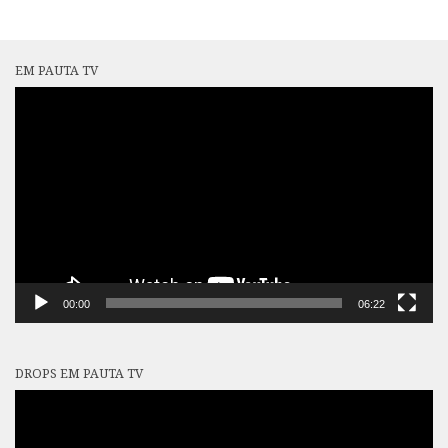
EM PAUTA TV
Tocador
de
vídeo
00:00
06:22
DROPS EM PAUTA TV
Tocador
de
vídeo