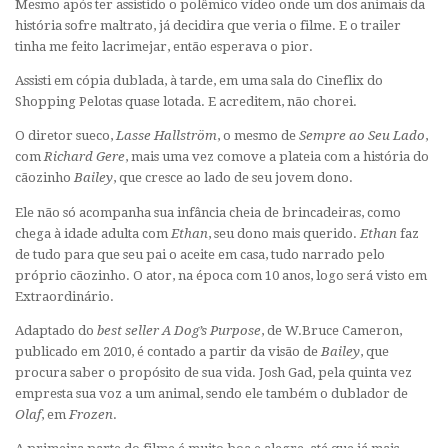
Mesmo após ter assistido o polêmico vídeo onde um dos animais da
história sofre maltrato, já decidira que veria o filme. E o trailer
tinha me feito lacrimejar, então esperava o pior.
Assisti em cópia dublada, à tarde, em uma sala do Cineflix do
Shopping Pelotas quase lotada. E acreditem, não chorei.
O diretor sueco,
Lasse Hallström
, o mesmo de
Sempre ao Seu Lado
,
com
Richard Gere
, mais uma vez comove a plateia com a história do
cãozinho
Bailey
, que cresce ao lado de seu jovem dono.
Ele não só acompanha sua infância cheia de brincadeiras, como
chega à idade adulta com
Ethan
, seu dono mais querido.
Ethan
faz
de tudo para que seu pai o aceite em casa, tudo narrado pelo
próprio cãozinho. O ator, na época com 10 anos, logo será visto em
Extraordinário.
Adaptado do
best seller A Dog’s Purpose
, de W.Bruce Cameron,
publicado em 2010, é contado a partir da visão de
Bailey
, que
procura saber o propósito de sua vida. Josh Gad, pela quinta vez
empresta sua voz a um animal, sendo ele também o dublador de
Olaf
, em
Frozen
.