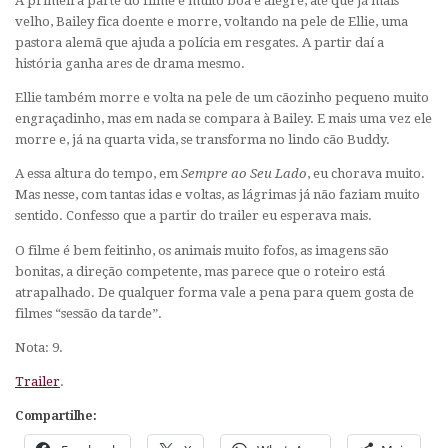
A primeira parte do filme é muito boa e alegre, até que já mais
velho, Bailey fica doente e morre, voltando na pele de Ellie, uma
pastora alemã que ajuda a polícia em resgates. A partir daí a
história ganha ares de drama mesmo.
Ellie também morre e volta na pele de um cãozinho pequeno muito
engraçadinho, mas em nada se compara à Bailey. E mais uma vez ele
morre e, já na quarta vida, se transforma no lindo cão Buddy.
A essa altura do tempo, em
Sempre ao Seu Lado
, eu chorava muito.
Mas nesse, com tantas idas e voltas, as lágrimas já não faziam muito
sentido. Confesso que a partir do trailer eu esperava mais.
O filme é bem feitinho, os animais muito fofos, as imagens são
bonitas, a direção competente, mas parece que o roteiro está
atrapalhado. De qualquer forma vale a pena para quem gosta de
filmes “sessão da tarde”.
Nota: 9.
Trailer
.
Compartilhe: