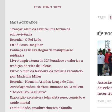
Fonte: CPPMet / UFPel
Tags:
J
MAIS ACESSADOS:
Tranças: além da estética uma forma de
VOC
sobrevivência
Resenha - O Rei Leão
Eu Só Posso Imaginar
Conheça as 10 estratégias de manipulação
midiática
Livro inspira tema da 32ª Fenadoce e valoriza a
tradição doceira de Pelotas
Circe: o mito da feiticeira da Odisseia recontado
por Madeline Miller
Resenha - Homem-Aranha: Longe de Casa
Associa
As violações dos Direitos Humanos no Brasil em
de Pelo
“Holocausto Brasileiro”
incenti
Exposição excessiva a telas afeta sono, cognição e
15/05/201
saúde mental
Feminilidade, amadurecimento e família -