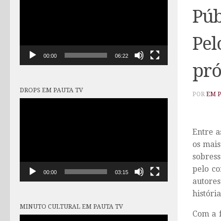
vídeo
Púb
Pel
00:00
06:22
pró
DROPS EM PAUTA TV
POR
EM 
Tocador
de
vídeo
Entre a
os mais
sobress
pelo co
00:00
03:15
autores
históri
MINUTO CULTURAL EM PAUTA TV
Com a f
Tocador