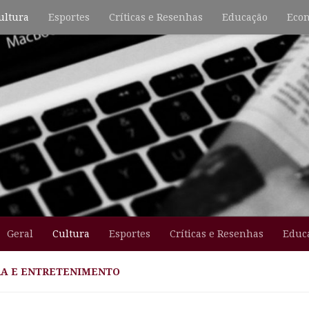
ultura
Esportes
Críticas e Resenhas
Educação
Econ
Geral
Cultura
Esportes
Críticas e Resenhas
Educ
A E ENTRETENIMENTO