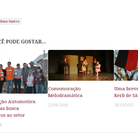
uliana Santos
Ê PODE GOSTAR...
Comemoração
Uma breve
Melodramática
Kerb de S
ção Automotiva
22/06/2018
28/10/2021
tas busca
vos ao setor
6