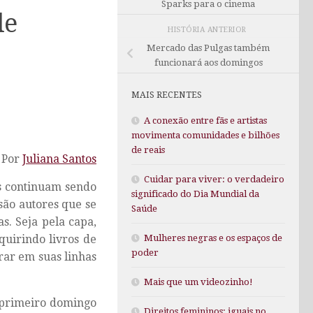
Sparks para o cinema
de
HISTÓRIA ANTERIOR
Mercado das Pulgas também
funcionará aos domingos
MAIS RECENTES
A conexão entre fãs e artistas
movimenta comunidades e bilhões
de reais
Por
Juliana Santos
Cuidar para viver: o verdadeiro
sos continuam sendo
significado do Dia Mundial da
são autores que se
Saúde
s. Seja pela capa,
Mulheres negras e os espaços de
quirindo livros de
poder
rar em suas linhas
Mais que um videozinho!
o primeiro domingo
Direitos femininos: iguais no