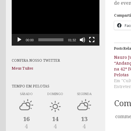
de even
de
vídeo
Comparti
Fac
00:00
01:32
Posts Rel
Nauro J
CONFIRA NOSSO TWITTER
“Andanç
Meus Tuítes
na 42ª F
Pelotas
Em "Cul
TEMPO EM PELOTAS
Entrete
SÁBADO
DOMINGO
SEGUNDA
Com
comme
16
14
13
4
4
4