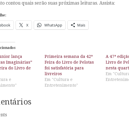
to contou quais serão suas próximas leituras. Assista:
lhe:
ebook
X
WhatsApp
Mais
acionados
unior lança
Primeira semana da 42ª
A 47ª ediçã
as Imaginárias”
Feira do Livro de Pelotas
Livro de Pe
eira do Livro de
foi satisfatória para
nesta quart
livreiros
Em "Cultur
tura e
Em "Cultura e
Entretenim
nimento"
Entretenimento"
entários
nts