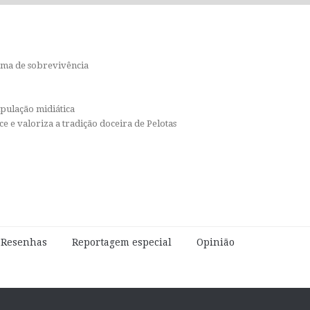
orma de sobrevivência
ipulação midiática
e e valoriza a tradição doceira de Pelotas
e Resenhas
Reportagem especial
Opinião