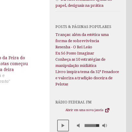
papel, desiguais na prática
POSTS & PÁGINAS POPULARES
Tranças: além da estética uma
forma de sobrevivência
Resenha - O Rei Leão
Eu Só Posso Imaginar
o da Feira do
Conheça as 10 estratégias de
lotas começou
manipulação midiática
a-feira
Livro inspira tema da 32ª Fenadoce
a e
e valoriza a tradição doceira de
ento"
Pelotas
RÁDIO FEDERAL FM
Abrir em uma nova janela