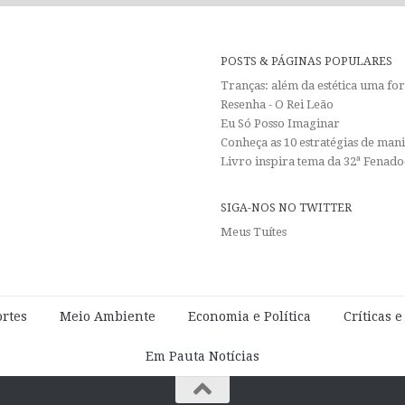
POSTS & PÁGINAS POPULARES
Tranças: além da estética uma f
Resenha - O Rei Leão
Eu Só Posso Imaginar
Conheça as 10 estratégias de man
Livro inspira tema da 32ª Fenadoc
SIGA-NOS NO TWITTER
Meus Tuítes
rtes
Meio Ambiente
Economia e Política
Críticas 
Em Pauta Notícias