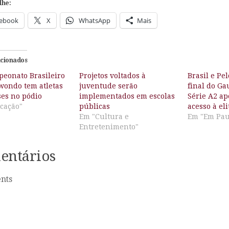
lhe:
ebook
X
WhatsApp
Mais
acionados
peonato Brasileiro
Projetos voltados à
Brasil e Pe
wondo tem atletas
juventude serão
final do G
ses no pódio
implementados em escolas
Série A2 a
cação"
públicas
acesso à el
Em "Cultura e
Em "Em Pau
Entretenimento"
entários
nts