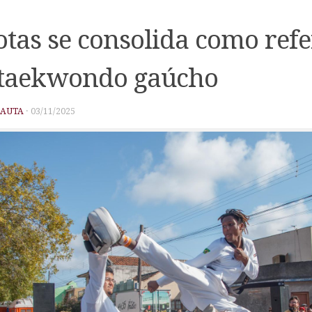
otas se consolida como ref
 taekwondo gaúcho
PAUTA
·
03/11/2025