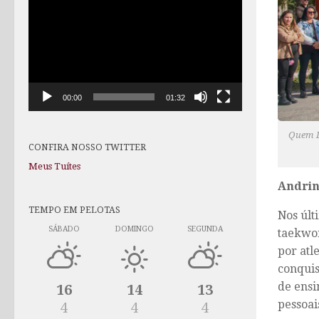
de
vídeo
00:00
01:32
Quem Lu
CONFIRA NOSSO TWITTER
Meus Tuítes
Andrin
TEMPO EM PELOTAS
Nos últ
SÁBADO
DOMINGO
SEGUNDA
taekwo
por atl
conquis
de ensi
16
14
13
pessoais
4
4
4