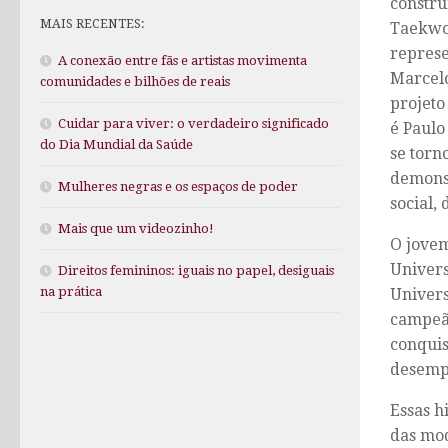
constru
MAIS RECENTES:
Taekwon
represe
A conexão entre fãs e artistas movimenta
Marcelo
comunidades e bilhões de reais
projeto
Cuidar para viver: o verdadeiro significado
é Paulo
do Dia Mundial da Saúde
se torn
demonst
Mulheres negras e os espaços de poder
social,
Mais que um videozinho!
O jove
Univers
Direitos femininos: iguais no papel, desiguais
na prática
Univers
campeão
conquis
desemp
Essas h
das mod