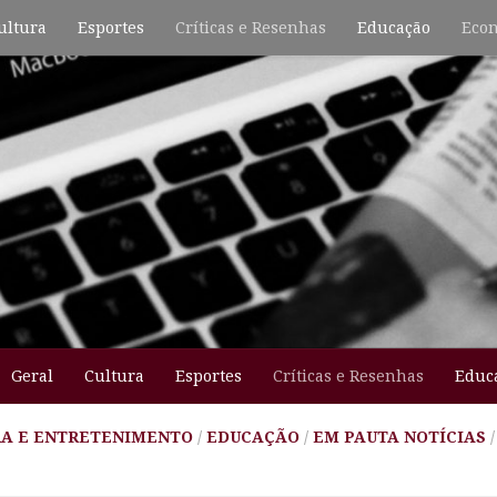
ultura
Esportes
Críticas e Resenhas
Educação
Econ
Geral
Cultura
Esportes
Críticas e Resenhas
Educ
A E ENTRETENIMENTO
/
EDUCAÇÃO
/
EM PAUTA NOTÍCIAS
/