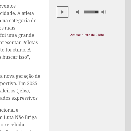
eventos
cidade. A atleta
ã na categoria de
es mais
 foi uma grande
Acesse o site da Rádio
presentar Pelotas
o foi ótimo. A
buscar isso”,
 a nova geração de
sportiva. Em 2025,
leiros (Jebs),
ados expressivos.
cional e
em Luta Não Briga
ão recebida,