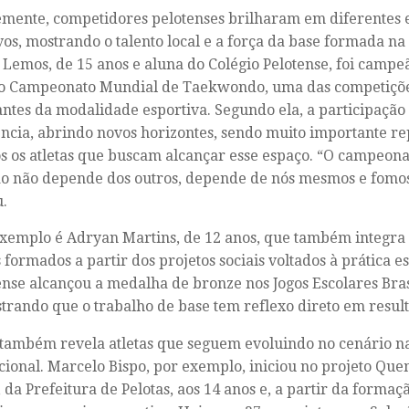
mente, competidores pelotenses brilharam em diferentes 
vos, mostrando o talento local e a força da base formada na 
 Lemos, de 15 anos e aluna do Colégio Pelotense, foi campe
no Campeonato Mundial de Taekwondo, uma das competiçõ
ntes da modalidade esportiva. Segundo ela, a participação
ncia, abrindo novos horizontes, sendo muito importante re
os os atletas que buscam alcançar esse espaço. “O campeonat
o não depende dos outros, depende de nós mesmos e fomos 
.
xemplo é Adryan Martins, de 12 anos, que também integra
s formados a partir dos projetos sociais voltados à prática e
ense alcançou a medalha de bronze nos Jogos Escolares Brasi
rando que o trabalho de base tem reflexo direto em result
 também revela atletas que seguem evoluindo no cenário na
cional. Marcelo Bispo, por exemplo, iniciou no projeto Qu
 da Prefeitura de Pelotas, aos 14 anos e, a partir da formaç