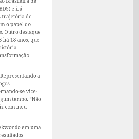
ão Brasileira de
DS) e irá
 trajetória de
ém o papel do
as. Outro destaque
B há 18 anos, que
história
ransformação
 Representando a
Jogos
tornando-se vice-
algum tempo. “Não
eliz com meu
taekwondo em uma
resultados