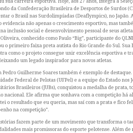
iu sua carreira esportiva. Hoje, aos 27 anos, integra a Seleç
do da Confederação Brasileira de Desportos de Surdos (CB
ntar o Brasil nas Surdolimpíadas (Deaflympics), no Japão. A
 evidencia não apenas o crescimento esportivo, mas tamb
 na inclusão social e desenvolvimento pessoal de seus atlet
 Oliveira, conhecido como Paulo “Big”, participante do QLN
ou o primeiro faixa preta autista do Rio Grande do Sul. Sua 
ra como o projeto consegue unir excelência esportiva e t
 deixando um legado inspirador para novos atletas.
m Pedro Guilherme Soares também é exemplo de destaque.
idade Federal de Pelotas (UFPel) e a equipe do Estado nos 
itários Brasileiros (JUBs), conquistou a medalha de prata, 
 nacional. Ele afirma que sonhava com a competição há 
tei o resultado que eu queria, mas saí com a prata e fico f
enho na competição”.
istórias fazem parte de um movimento que transforma o 
alidades mais promissoras do esporte pelotense. Além de 