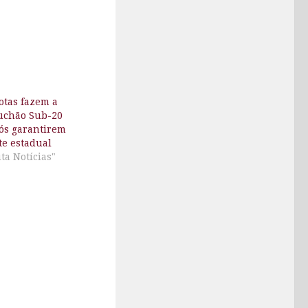
lotas fazem a
auchão Sub-20
pós garantirem
ite estadual
ta Notícias"