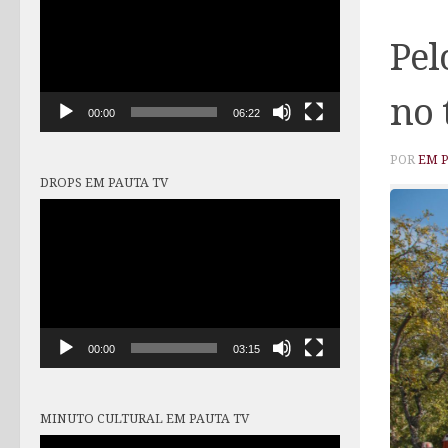
vídeo
Pel
no
00:00
06:22
POR
EM 
DROPS EM PAUTA TV
Tocador
de
vídeo
00:00
03:15
MINUTO CULTURAL EM PAUTA TV
Tocador