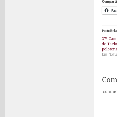
Comparti
Fac
Posts Rel
37º Cam
de Taek
peloten
Em "Edu
Com
comme