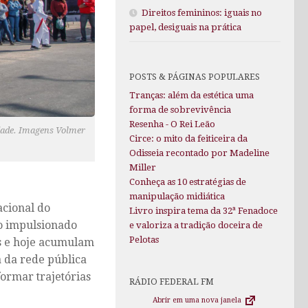
Direitos femininos: iguais no
papel, desiguais na prática
POSTS & PÁGINAS POPULARES
Tranças: além da estética uma
forma de sobrevivência
Resenha - O Rei Leão
idade. Imagens Volmer
Circe: o mito da feiticeira da
Odisseia recontado por Madeline
Miller
Conheça as 10 estratégias de
manipulação midiática
acional do
Livro inspira tema da 32ª Fenadoce
o impulsionado
e valoriza a tradição doceira de
Pelotas
is e hoje acumulam
a da rede pública
ormar trajetórias
RÁDIO FEDERAL FM
Abrir em uma nova janela