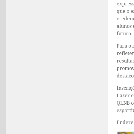
express
que o e
credenc
alunos 
futuro.
Para o 
reflete
resulta
promove
destaco
Inscriç
Lazer e
QLNB oc
esporti
Endere