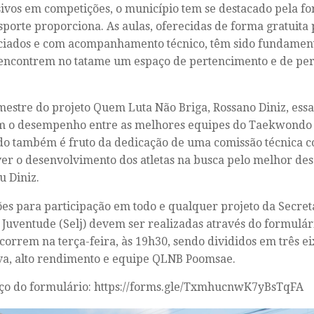
ivos em competições, o município tem se destacado pela f
sporte proporciona. As aulas, oferecidas de forma gratuita
iados e com acompanhamento técnico, têm sido fundament
encontrem no tatame um espaço de pertencimento e de per
mestre do projeto Quem Luta Não Briga, Rossano Diniz, essa
m o desempenho entre as melhores equipes do Taekwondo 
do também é fruto da dedicação de uma comissão técnica
r o desenvolvimento dos atletas na busca pelo melhor d
u Diniz.
ões para participação em todo e qualquer projeto da Secret
 Juventude (Selj) devem ser realizadas através do formulári
orrem na terça-feira, às 19h30, sendo divididos em três eix
va, alto rendimento e equipe QLNB Poomsae.
ço do formulário: https://forms.gle/TxmhucnwK7yBsTqFA