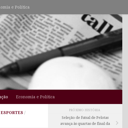
omia e Política
ação
Economia e Política
PRÓXIMO HISTÓRIA
ESPORTES
/
Seleção de futsal de Pelotas
avança às quartas de final da