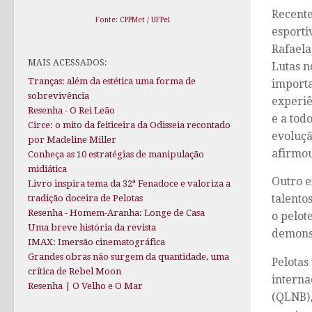
Recente
Fonte: CPPMet / UFPel
esporti
Rafaela
MAIS ACESSADOS:
Lutas 
Tranças: além da estética uma forma de
importa
sobrevivência
experiê
Resenha - O Rei Leão
e a tod
Circe: o mito da feiticeira da Odisseia recontado
evoluçã
por Madeline Miller
afirmou
Conheça as 10 estratégias de manipulação
midiática
Outro e
Livro inspira tema da 32ª Fenadoce e valoriza a
talento
tradição doceira de Pelotas
Resenha - Homem-Aranha: Longe de Casa
o pelot
Uma breve história da revista
demonst
IMAX: Imersão cinematográfica
Grandes obras não surgem da quantidade, uma
Pelotas
crítica de Rebel Moon
interna
Resenha | O Velho e O Mar
(QLNB),