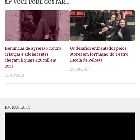
VOCÊ PODE GOSTAR...
Denúncias de agressão contra
Os desafios enfrentados pelos
crianças e adolescentes
atores em formação do Teatro
chegam à quase 120 mil em
Escola de Pelotas
2021
28/08/2017
21/10/2021
EM PAUTA TV
Tocador
de
vídeo