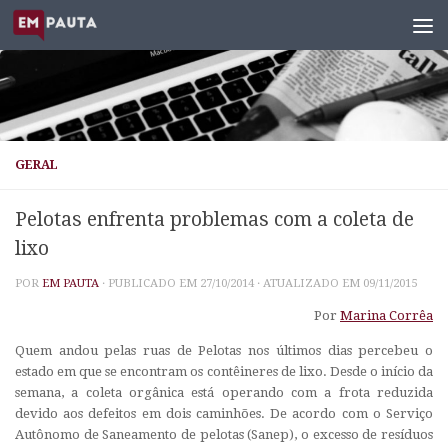
Skip to content
GERAL
Pelotas enfrenta problemas com a coleta de
lixo
POR
EM PAUTA
· PUBLICADO EM
27/10/2014
· ATUALIZADO EM
09/11/2015
Por
Marina Corrêa
Quem andou pelas ruas de Pelotas nos últimos dias percebeu o
estado em que se encontram os contêineres de lixo. Desde o início da
semana, a coleta orgânica está operando com a frota reduzida
devido aos defeitos em dois caminhões. De acordo com o Serviço
Autônomo de Saneamento de pelotas (Sanep), o excesso de resíduos