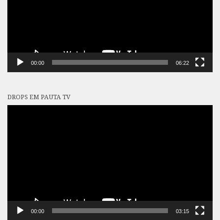
00:00
06:22
DROPS EM PAUTA TV
Tocador
de
vídeo
00:00
03:15