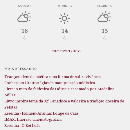
SÁBADO
DOMINGO
SEGUNDA
16
14
13
4
4
4
Fonte: CPPMet / UFPel
MAIS ACESSADOS:
Tranças: além da estética uma forma de sobrevivência
Conheça as 10 estratégias de manipulação midiática
Circe: o mito da feiticeira da Odisseia recontado por Madeline
Miller
Livro inspira tema da 32ª Fenadoce e valoriza a tradição doceira de
Pelotas
Resenha - Homem-Aranha: Longe de Casa
IMAX: Imersão cinematográfica
Resenha - O Rei Leão