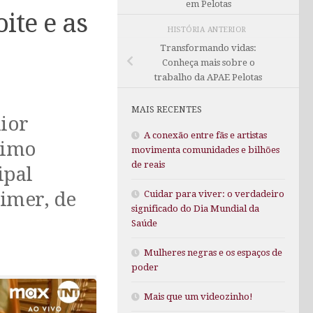
em Pelotas
ite e as
HISTÓRIA ANTERIOR
Transformando vidas:
Conheça mais sobre o
trabalho da APAE Pelotas
MAIS RECENTES
aior
A conexão entre fãs e artistas
timo
movimenta comunidades e bilhões
de reais
ipal
imer, de
Cuidar para viver: o verdadeiro
significado do Dia Mundial da
Saúde
Mulheres negras e os espaços de
poder
Mais que um videozinho!