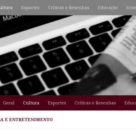
ultura
Esportes
Críticas e Resenhas
Educação
Econ
Geral
Cultura
Esportes
Críticas e Resenhas
Educ
A E ENTRETENIMENTO