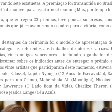
levando sete estatuetas. A premiação foi transmitida no Bras
stá disponível para assistir no streaming Max, por tempo li
o, que entregou 23 prêmios, teve poucas surpresas, con
ionais que já estavam sendo cotados para a vitória, como
 destaques da cerimônia foi o modelo de apresentação d
categorias referentes aos trabalhos de atores e atrizes
ias, cinco antigos vencedores – incluindo o ganhador d
iscursar sobre os indicados antes de entregar o prêmio 
os vinte artistas que participaram deste momento, estiver
eale Falasse), Lupita Nyong’o (12 Anos de Escravidão), 
s para um Crime), Mahershala Ali (Moonlight), Nicolas 
er Lawrence (O Lado Bom da Vida), Charlize Theron (
no) e Jessica Lange (Céu Azul).