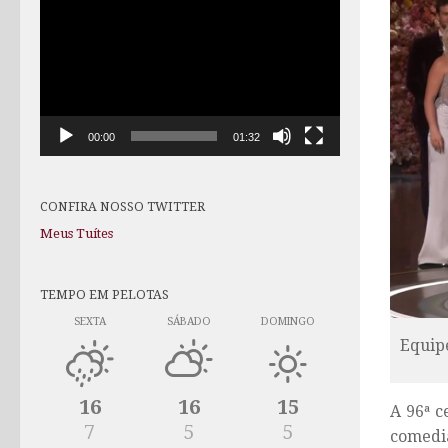
de
vídeo
00:00
01:32
CONFIRA NOSSO TWITTER
Meus Tuítes
TEMPO EM PELOTAS
SEXTA
SÁBADO
DOMINGO
Equip
16
16
15
A 96ª c
7
5
5
comedi