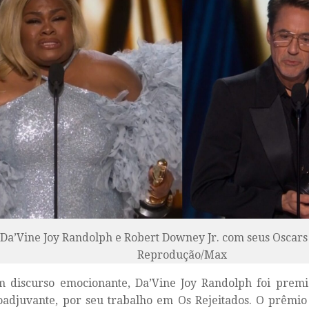
Da’Vine Joy Randolph e Robert Downey Jr. com seus Oscars
Reprodução/Max
 discurso emocionante,
Da’Vine Joy Randolph
foi prem
oadjuvante, por seu trabalho em Os Rejeitados. O prêmio