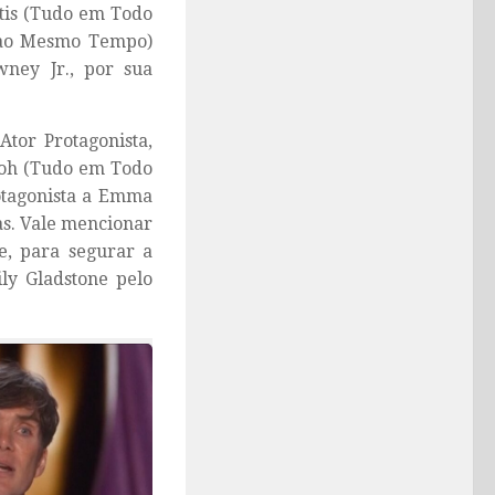
tis (Tudo em Todo
ao Mesmo Tempo)
wney Jr
., por sua
tor Protagonista,
eoh (Tudo em Todo
tagonista a
Emma
as. Vale mencionar
e, para segurar a
ily Gladstone pelo