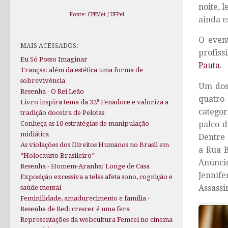
noite, 
Fonte: CPPMet / UFPel
ainda e
O event
MAIS ACESSADOS:
profiss
Eu Só Posso Imaginar
Pauta
.
Tranças: além da estética uma forma de
sobrevivência
Um dos
Resenha - O Rei Leão
quatro 
Livro inspira tema da 32ª Fenadoce e valoriza a
categor
tradição doceira de Pelotas
palco d
Conheça as 10 estratégias de manipulação
midiática
Dentre 
As violações dos Direitos Humanos no Brasil em
a Rua B
“Holocausto Brasileiro”
Anúncio
Resenha - Homem-Aranha: Longe de Casa
Jennif
Exposição excessiva a telas afeta sono, cognição e
Assassi
saúde mental
Feminilidade, amadurecimento e família -
Resenha de Red: crescer é uma fera
Representações da webcultura Femcel no cinema