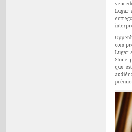
vencedo
Lugar 
entreg
interpr
Oppenh
com prê
Lugar 
Stone
, 
que est
audiênc
prêmio