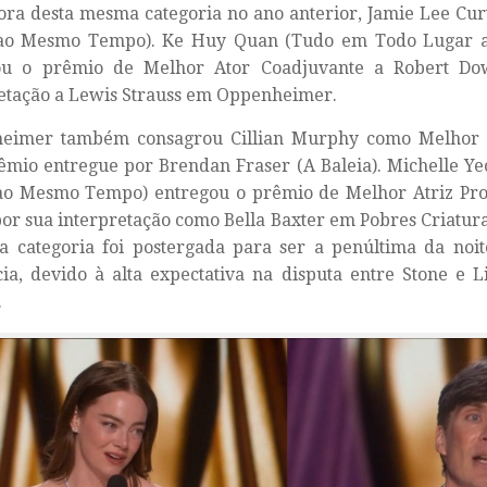
ra desta mesma categoria no ano anterior, Jamie Lee Cur
ao Mesmo Tempo). Ke Huy Quan (Tudo em Todo Lugar 
ou o prêmio de Melhor Ator Coadjuvante a
Robert Do
etação a Lewis Strauss em Oppenheimer.
eimer também consagrou
Cillian Murphy
como Melhor A
mio entregue por Brendan Fraser (A Baleia). Michelle Y
ao Mesmo Tempo) entregou o prêmio de Melhor Atriz Pro
por sua interpretação como Bella Baxter em Pobres Criatur
a categoria foi postergada para ser a penúltima da noit
ia, devido à alta expectativa na disputa entre Stone e L
.