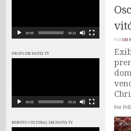
vídeo
Osc
vit
00:00
06:22
POR
EM 
Exib
DROPS EM PAUTA TV
prem
Tocador
de
domi
vídeo
venc
Chri
00:00
03:15
Por Fel
MINUTO CULTURAL EM PAUTA TV
Tocador