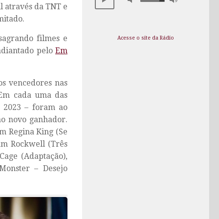
il através da TNT e
mitado.
sagrando filmes e
Acesse o site da Rádio
adiantado pelo
Em
os vencedores nas
. Em cada uma das
e 2023 – foram ao
ao novo ganhador.
am Regina King (Se
Sam Rockwell (Três
Cage (Adaptação),
Monster – Desejo