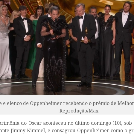
e e elenco de Oppenheimer recebendo o prêmio de Melhor
Reprodução/Max
erimônia do Oscar aconteceu no último domingo (10), sob
ante Jimmy Kimmel, e consagrou Oppenheimer como o gr