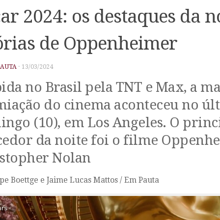
ar 2024: os destaques da no
órias de Oppenheimer
PAUTA
·
13/03/2024
ida no Brasil pela TNT e Max, a m
iação do cinema aconteceu no úl
ngo (10), em Los Angeles. O princ
edor da noite foi o filme Oppenhe
stopher Nolan
ipe Boettge e Jaime Lucas Mattos / Em Pauta