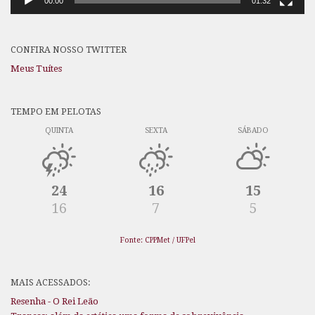
00:00
01:32
CONFIRA NOSSO TWITTER
Meus Tuítes
TEMPO EM PELOTAS
QUINTA
SEXTA
SÁBADO
24
16
15
16
7
5
Fonte: CPPMet / UFPel
MAIS ACESSADOS:
Resenha - O Rei Leão