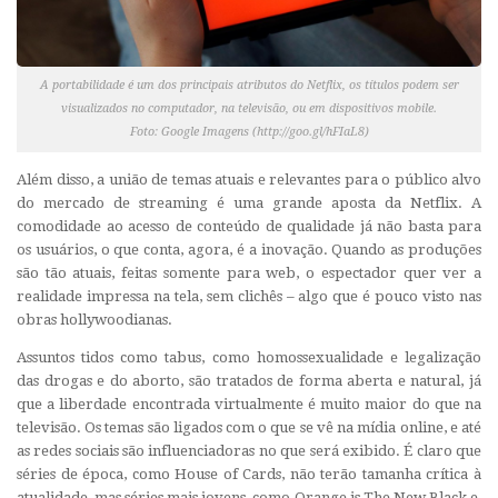
A portabilidade é um dos principais atributos do Netflix, os títulos podem ser
visualizados no computador, na televisão, ou em dispositivos mobile.
Foto: Google Imagens (http://goo.gl/hFIaL8)
Além disso, a união de temas atuais e relevantes para o público alvo
do mercado de
streaming
é uma grande aposta da Netflix. A
comodidade ao acesso de conteúdo de qualidade já não basta para
os usuários, o que conta, agora, é a inovação. Quando as produções
são tão atuais, feitas somente para web, o espectador quer ver a
realidade impressa na tela, sem clichês – algo que é pouco visto nas
obras hollywoodianas.
Assuntos tidos como tabus, como homossexualidade e legalização
das drogas e do aborto, são tratados de forma aberta e natural, já
que a liberdade encontrada virtualmente é muito maior do que na
televisão. Os temas são ligados com o que se vê na mídia online, e até
as redes sociais são influenciadoras no que será exibido. É claro que
séries de época, como House of Cards, não terão tamanha crítica à
atualidade, mas séries mais jovens, como Orange is The New Black e,