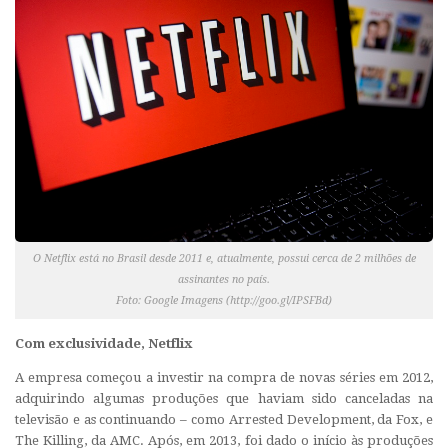
O Netflix está no Brasil desde 2011 e, atualmente, possui cerca de 2 milhões de
assinantes no país.
Foto: Google Imagens (http://goo.gl/IPSFBd)
Com exclusividade, Netflix
A empresa começou a investir na compra de novas séries em 2012,
adquirindo algumas produções que haviam sido canceladas na
televisão e as continuando – como Arrested Development, da Fox, e
The Killing, da AMC. Após, em 2013, foi dado o início às produções