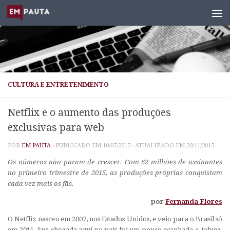
Skip to content
CULTURA E ENTRETENIMENTO
Netflix e o aumento das produções
exclusivas para web
POR
EM PAUTA
· PUBLICADO EM
10/07/2015
· ATUALIZADO EM
20/11/2015
Os números não param de crescer. Com 62 milhões de assinantes
no primeiro trimestre de 2015, as produções próprias conquistam
cada vez mais os fãs.
por
Fernanda Flores
O Netflix nasceu em 2007, nos Estados Unidos, e veio para o Brasil só
em 2011. Sua chegada aqui no país foi um pouco acanhada e, talvez,