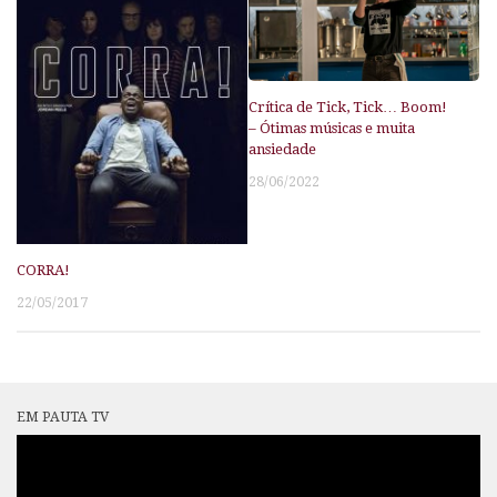
Crítica de Tick, Tick… Boom!
– Ótimas músicas e muita
ansiedade
28/06/2022
CORRA!
22/05/2017
EM PAUTA TV
Tocador
de
vídeo