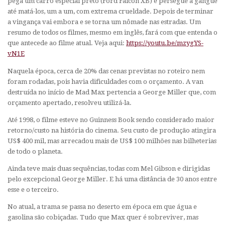
pega um carro especial preto (Ford Falcon XB) e persegue a gangue
até matá-los, um a um, com extrema crueldade. Depois de terminar
a vingança vai embora e se torna um nômade nas estradas. Um
resumo de todos os filmes, mesmo em inglês, fará com que entenda o
que antecede ao filme atual. Veja aqui:
https://youtu.be/mzygYS-
vN1E
Naquela época, cerca de 20% das cenas previstas no roteiro nem
foram rodadas, pois havia dificuldades com o orçamento. A van
destruída no início de Mad Max pertencia a George Miller que, com
orçamento apertado, resolveu utilizá-la.
Até 1998, o filme esteve no Guinness Book sendo considerado maior
retorno/custo na história do cinema. Seu custo de produção atingira
US$ 400 mil, mas arrecadou mais de US$ 100 milhões nas bilheterias
de todo o planeta.
Ainda teve mais duas sequências, todas com Mel Gibson e dirigidas
pelo excepcional George Miller. E há uma distância de 30 anos entre
esse e o terceiro.
No atual, a trama se passa no deserto em época em que água e
gasolina são cobiçadas. Tudo que Max quer é sobreviver, mas