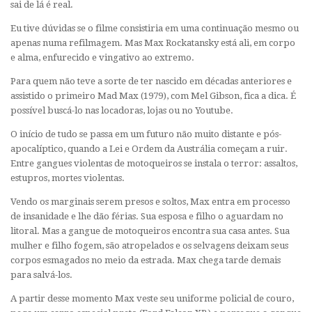
sai de lá é real.
Eu tive dúvidas se o filme consistiria em uma continuação mesmo ou
apenas numa refilmagem. Mas Max Rockatansky está ali, em corpo
e alma, enfurecido e vingativo ao extremo.
Para quem não teve a sorte de ter nascido em décadas anteriores e
assistido o primeiro Mad Max (1979), com Mel Gibson, fica a dica. É
possível buscá-lo nas locadoras, lojas ou no Youtube.
O início de tudo se passa em um futuro não muito distante e pós-
apocalíptico, quando a Lei e Ordem da Austrália começam a ruir.
Entre gangues violentas de motoqueiros se instala o terror: assaltos,
estupros, mortes violentas.
Vendo os marginais serem presos e soltos, Max entra em processo
de insanidade e lhe dão férias. Sua esposa e filho o aguardam no
litoral. Mas a gangue de motoqueiros encontra sua casa antes. Sua
mulher e filho fogem, são atropelados e os selvagens deixam seus
corpos esmagados no meio da estrada. Max chega tarde demais
para salvá-los.
A partir desse momento Max veste seu uniforme policial de couro,