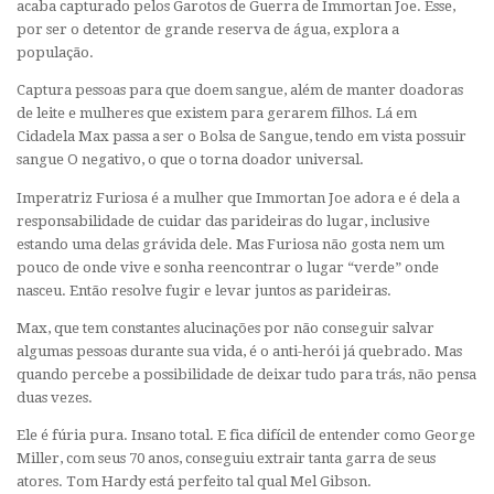
acaba capturado pelos Garotos de Guerra de Immortan Joe. Esse,
por ser o detentor de grande reserva de água, explora a
população.
Captura pessoas para que doem sangue, além de manter doadoras
de leite e mulheres que existem para gerarem filhos. Lá em
Cidadela Max passa a ser o Bolsa de Sangue, tendo em vista possuir
sangue O negativo, o que o torna doador universal.
Imperatriz Furiosa é a mulher que Immortan Joe adora e é dela a
responsabilidade de cuidar das parideiras do lugar, inclusive
estando uma delas grávida dele. Mas Furiosa não gosta nem um
pouco de onde vive e sonha reencontrar o lugar “verde” onde
nasceu. Então resolve fugir e levar juntos as parideiras.
Max, que tem constantes alucinações por não conseguir salvar
algumas pessoas durante sua vida, é o anti-herói já quebrado. Mas
quando percebe a possibilidade de deixar tudo para trás, não pensa
duas vezes.
Ele é fúria pura. Insano total. E fica difícil de entender como George
Miller, com seus 70 anos, conseguiu extrair tanta garra de seus
atores. Tom Hardy está perfeito tal qual Mel Gibson.