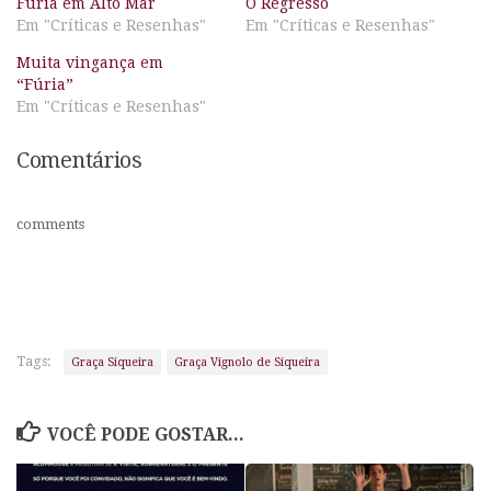
Fúria em Alto Mar
O Regresso
Em "Críticas e Resenhas"
Em "Críticas e Resenhas"
Muita vingança em
“Fúria”
Em "Críticas e Resenhas"
Comentários
comments
Tags:
Graça Siqueira
Graça Vignolo de Siqueira
VOCÊ PODE GOSTAR...