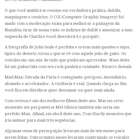
O que você assistirá se resume em verdadeira prática, dublês,
maquiagem e cenários. O CGI (Computer Graphic Imagery) foi
usado com a moderação exata para melhorar a paisagem da
Namíbia, tirar de nossa visão os indícios de dublê e amenizar a mão
esquerda de Charlize (você descobrirá o porquê).
A fotografia de John Seale é perfeita e os tons mais quentes e sujos,
típico do deserto, torna o que se vê com aquele jeito de gasto. Os
veículos são um mix de tudo que puderam aproveitar. Num deles
há um guitarrista com seu rock pauleira constante. Bizarro demais.
Mad Max: Estrada da Fúria é contagiante, perigoso, incendiário,
abusado e arrebatador. A violência é real. Quando chega ao fim
você fica em dúvida se quer descansar ou quer mais ainda.
Com certeza é um dos melhores filmes deste ano. Mas em certo
momento me perguntei se Mel Gibson também não seria um
perfeito Max. Afinal, em abril deste ano, Tom Hardy anunciou que
iria assinar para mais três sequências.
Algumas cenas de perseguição levaram mais de seis meses para
serem feitas. Outros tantos meses levaram construindo os veículos