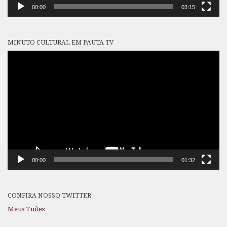
00:00
03:15
MINUTO CULTURAL EM PAUTA TV
Tocador
de
vídeo
00:00
01:32
CONFIRA NOSSO TWITTER
Meus Tuítes