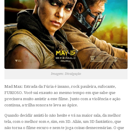
Imagem: Divulgação
Mad Max: Estrada da Fúria é insano, rock pauleira, sufocante,
FURIOSO. Você sai exausto ao mesmo tempo em que sabe que
precisava muito assistir a esse filme. Junto com a violência e ação
contínua, a trilha sonora te leva ao ápice.
Quando decidir assisti-lo não hesite e vá na maior sala, da melhor
tela, com o melhor som e, sim, em 3D. Aliás, um 3D fantástico, que
não torna o filme escuro e nem te joga coisas desnecessárias. O que