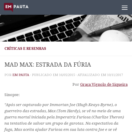
Skip to content
CRÍTICAS E RESENHAS
MAD MAX: ESTRADA DA FÚRIA
POR
EM PAUTA
· PUBLICADO EM
16/05/2015
· ATUALIZADO EM
10/11/2017
Por
Graça Vignolo de Siqueira
Sinopse:
“Após ser capturado por Immortan Joe (Hugh Keays-Byrne), o
guerreiro das estradas, Max (Tom Hardy), se vê no meio de uma
guerra mortal iniciada pela Imperatriz Furiosa (Charlize Theron)
na tentativa de salvar um grupo de garotas. Na expectativa da
fuga, Max aceita ajudar Furiosa em sua luta contra Joe e se vê