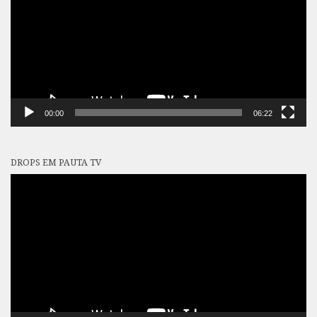
00:00
06:22
DROPS EM PAUTA TV
Tocador
de
vídeo