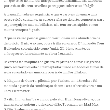
em que estão no mundo: independentes, trabalhadoras, lutadoras
por 24h ao dia, sem as velhas percepções sobre sexo “frágil”.
A trama, filmada em sequência, o que é raro em cinema, é uma
perseguição constante. As coreografias no deserto, compostas para
as perseguições automobilísticas, não têm cortes rápidos e nem
muitos retoques digitais.
O que se vê são pessoas guiando veículos em uma abundância de
destruição. E não é só isso, pois a trilha sonora do DJ holandês Tom
Holkenborg, conhecido como Junkie XL, é impactante, de
enlouquecer. Literalmente nos leva à exaustão.
Os carros são máquinas de guerra, repletos de armas e segredos.
Junto aos veículos está o Interceptador usado em todos os filmes da
série e montado em uma carroceria de um Ford Falcon.
A Máquina de Guerra, pilotada por Furiosa, tem 18 rodas e foi
montada a partir da combinação de um Tatra tchecoslovaco e um
Chev Fleetmaster.
O vilão Immortan Joe é vivido pelo ator Hugh Keays-Byrne, que
interpretou também o principal vilão, Toecutter, em Mad Max
(1979). Realmente é assustador.