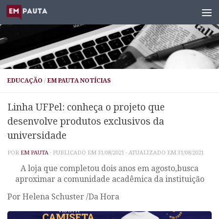
Skip to content
EDUCAÇÃO
/
EM PAUTA NOTÍCIAS
Linha UFPel: conheça o projeto que
desenvolve produtos exclusivos da
universidade
POR
EM PAUTA
· PUBLICADO EM
31/08/2021
· ATUALIZADO EM
31/08/2021
A loja que completou dois anos em agosto,busca
aproximar a comunidade acadêmica da instituição
Por Helena Schuster /
Da Hora