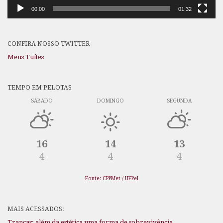
00:00
01:32
CONFIRA NOSSO TWITTER
Meus Tuítes
TEMPO EM PELOTAS
SÁBADO
DOMINGO
SEGUNDA
16
14
13
4
4
4
Fonte: CPPMet / UFPel
MAIS ACESSADOS:
Tranças: além da estética uma forma de sobrevivência