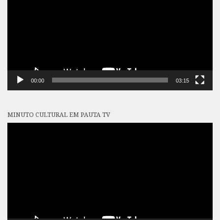
00:00
03:15
MINUTO CULTURAL EM PAUTA TV
Tocador
de
vídeo