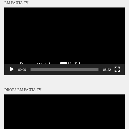
EM PAUTA TV
Tocador
de
vídeo
00:00
06:22
DROPS EM PAUTA TV
Tocador
de
vídeo