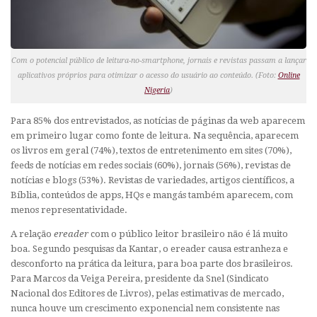
Com o potencial público de leitura-no-smartphone, jornais e revistas passam a lançar
aplicativos próprios para otimizar o acesso do usuário ao conteúdo. (Foto:
Online
Nigeria
)
Para 85% dos entrevistados, as notícias de páginas da web aparecem
em primeiro lugar como fonte de leitura. Na sequência, aparecem
os livros em geral (74%), textos de entretenimento em sites (70%),
feeds de notícias em redes sociais (60%), jornais (56%), revistas de
notícias e blogs (53%). Revistas de variedades, artigos científicos, a
Bíblia, conteúdos de apps, HQs e mangás também aparecem, com
menos representatividade.
A relação
ereader
com o público leitor brasileiro não é lá muito
boa. Segundo pesquisas da Kantar, o ereader causa estranheza e
desconforto na prática da leitura, para boa parte dos brasileiros.
Para Marcos da Veiga Pereira, presidente da Snel (Sindicato
Nacional dos Editores de Livros), pelas estimativas de mercado,
nunca houve um crescimento exponencial nem consistente nas