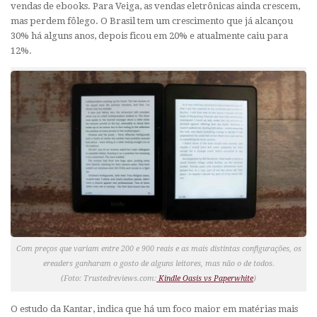
vendas de ebooks. Para Veiga, as vendas eletrônicas ainda crescem,
mas perdem fôlego. O Brasil tem um crescimento que já alcançou
30% há alguns anos, depois ficou em 20% e atualmente caiu para
12%.
Com preços que variam entre 200 e 900 reais e as mais distintas configurações, os
ereaders ganharam o gosto de alguns leitores, mas não o de todos.
(Foto: Trustedreviews.com:
Kindle Oasis vs Paperwhite
)
O estudo da Kantar, indica que há um foco maior em matérias mais