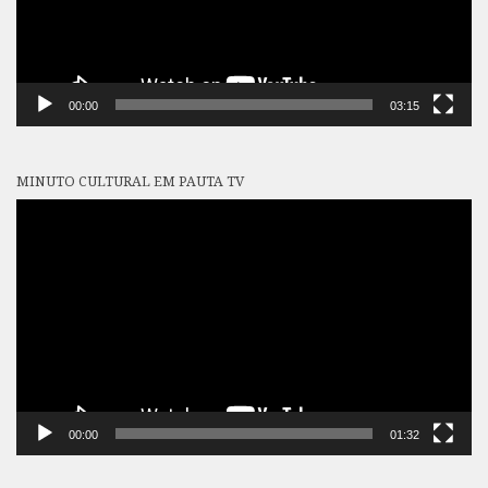
00:00
03:15
MINUTO CULTURAL EM PAUTA TV
Tocador
de
vídeo
00:00
01:32