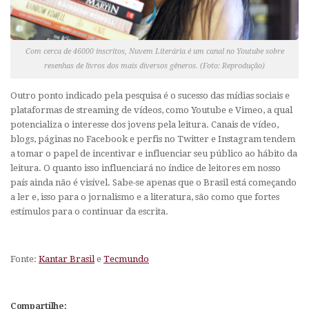
Com cerca de 46000 inscritos, Nuvem Literária é um canal no Youtube sobre
resenhas de livros dos mais diversos gêneros. (Foto: Reprodução)
Outro ponto indicado pela pesquisa é o sucesso das mídias sociais e
plataformas de streaming de vídeos, como Youtube e Vimeo, a qual
potencializa o interesse dos jovens pela leitura. Canais de vídeo,
blogs, páginas no Facebook e perfis no Twitter e Instagram tendem
a tomar o papel de incentivar e influenciar seu público ao hábito da
leitura. O quanto isso influenciará no índice de leitores em nosso
país ainda não é visível. Sabe-se apenas que o Brasil está começando
a ler e, isso para o jornalismo e a literatura, são como que fortes
estímulos para o continuar da escrita.
Fonte:
Kantar Brasil
e
Tecmundo
Compartilhe: