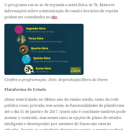
O programa vai ao ar de segunda a sexta-feira, às 7h. Maiores
informações sobre a sintonização do canal e horários de reprise
podem ser consultados no
site
.
Confira a programação. Foto: Reprodução/Hora do Enem
Plataforma de Estudo
Aluno matriculado no último ano do ensino médio, tanto da rede
pública como privada, tem acesso às funcionalidades da plataforma
até o dia 31 de janeiro de 2017. Quem não é concluinte também pode
acessar o conteúdo, mas nesses casos as opções de plano de estudos
inteligente e desempenho por assuntos do Enem não estarão
ativadas. Porém, se o estudante desejar ter acesso, o mesmo poderá