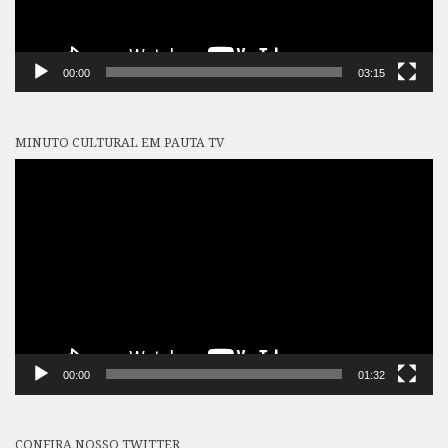
00:00
03:15
MINUTO CULTURAL EM PAUTA TV
Tocador
de
vídeo
00:00
01:32
CONFIRA NOSSO TWITTER