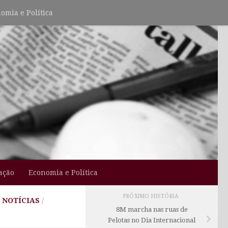
omia e Política
ação
Economia e Política
PRÓXIMO HISTÓRIA
 NOTÍCIAS
/
8M marcha nas ruas de
Pelotas no Dia Internacional