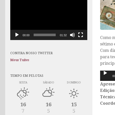
de
vídeo
00:00
01:32
Como ma
sétimo 
Com dir
CONFIRA NOSSO TWITTER
para te
Meus Tuítes
princip
Tocado
TEMPO EM PELOTAS
0
de
SEXTA
SÁBADO
DOMINGO
Aprese
áudio
Edição
Técnic
Coorde
16
16
15
7
5
5