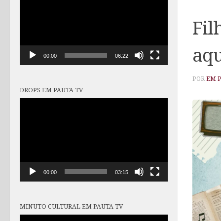
vídeo
Fil
aqu
00:00
06:22
POR
EM 
DROPS EM PAUTA TV
Tocador
de
vídeo
00:00
03:15
MINUTO CULTURAL EM PAUTA TV
Tocador