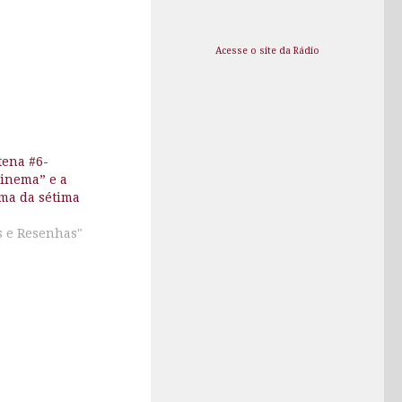
baixo
para
Acesse o site da Rádio
aumentar
ou
diminuir
o
volume.
tena #6-
Cinema” e a
ima da sétima
s e Resenhas"