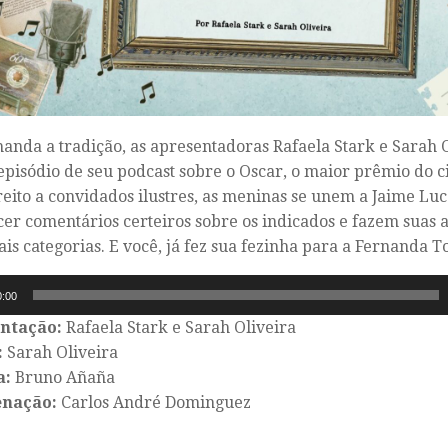
nda a tradição, as apresentadoras Rafaela Stark e Sarah 
episódio de seu podcast sobre o Oscar, o maior prêmio do
eito a convidados ilustres, as meninas se unem a Jaime Luca
cer comentários certeiros sobre os indicados e fazem suas 
ais categorias. E você, já fez sua fezinha para a Fernanda T
r
0:00
ntação:
Rafaela Stark e Sarah Oliveira
:
Sarah Oliveira
a:
Bruno Añaña
nação:
Carlos André Dominguez