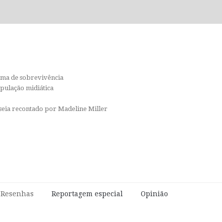
orma de sobrevivência
ipulação midiática
isseia recontado por Madeline Miller
e Resenhas
Reportagem especial
Opinião