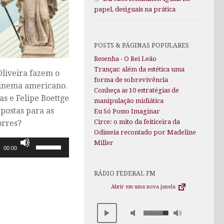
papel, desiguais na prática
POSTS & PÁGINAS POPULARES
Resenha - O Rei Leão
Tranças: além da estética uma
Oliveira fazem o
forma de sobrevivência
 cinema americano.
Conheça as 10 estratégias de
s e Felipe Boettge
manipulação midiática
apostas para as
Eu Só Posso Imaginar
Circe: o mito da feiticeira da
orres?
Odisseia recontado por Madeline
Use
Miller
00:00
as
setas
RÁDIO FEDERAL FM
para
Abrir em uma nova janela
cima
ou
para