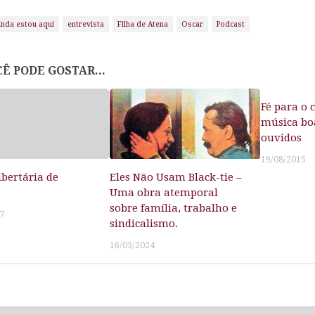
inda estou aqui
entrevista
Filha de Atena
Oscar
Podcast
Ê PODE GOSTAR...
Fé para o 
música bo
ouvidos
19/08/2015
ibertária de
Eles Não Usam Black-tie –
Uma obra atemporal
sobre família, trabalho e
7
sindicalismo.
16/03/2024