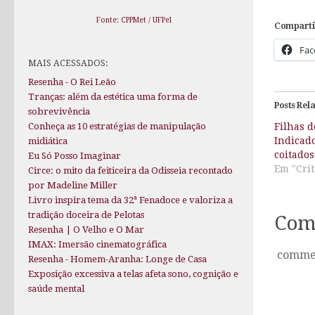
Fonte: CPPMet / UFPel
Comparti
Fac
MAIS ACESSADOS:
Resenha - O Rei Leão
Tranças: além da estética uma forma de
Posts Rel
sobrevivência
Filhas d
Conheça as 10 estratégias de manipulação
Indicad
midiática
coitados
Eu Só Posso Imaginar
Em "Crít
Circe: o mito da feiticeira da Odisseia recontado
por Madeline Miller
Livro inspira tema da 32ª Fenadoce e valoriza a
tradição doceira de Pelotas
Com
Resenha | O Velho e O Mar
IMAX: Imersão cinematográfica
comme
Resenha - Homem-Aranha: Longe de Casa
Exposição excessiva a telas afeta sono, cognição e
saúde mental