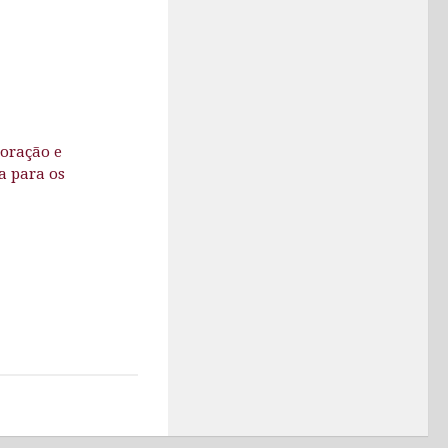
coração e
a para os