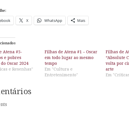
lhe:
ebook
X
WhatsApp
Mais
acionados
e Atena #5-
Filhas de Atena #1 – Oscar
Filhas de A
os e pobres
em todo lugar ao mesmo
“Absolute 
 do Oscar 2024
tempo
volta por c
icas e Resenhas"
Em "Cultura e
arte
Entretenimento"
Em "Crítica
entários
nts