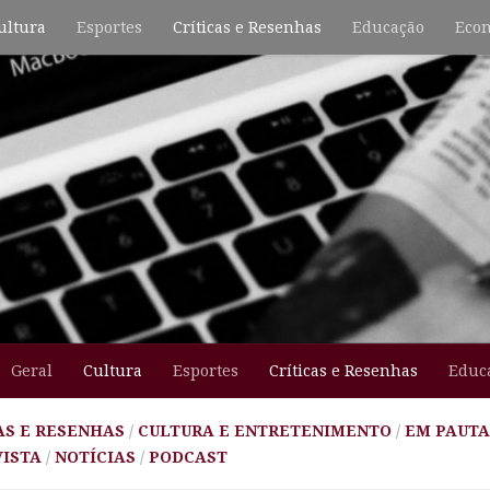
ultura
Esportes
Críticas e Resenhas
Educação
Econ
Geral
Cultura
Esportes
Críticas e Resenhas
Educ
AS E RESENHAS
/
CULTURA E ENTRETENIMENTO
/
EM PAUTA
ISTA
/
NOTÍCIAS
/
PODCAST