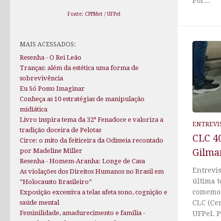
Por...
Fonte: CPPMet / UFPel
MAIS ACESSADOS:
Resenha - O Rei Leão
Tranças: além da estética uma forma de
sobrevivência
Eu Só Posso Imaginar
Conheça as 10 estratégias de manipulação
midiática
Livro inspira tema da 32ª Fenadoce e valoriza a
ENTREVI
tradição doceira de Pelotas
CLC 40
Circe: o mito da feiticeira da Odisseia recontado
por Madeline Miller
Gilma
Resenha - Homem-Aranha: Longe de Casa
Entrevi
As violações dos Direitos Humanos no Brasil em
última t
“Holocausto Brasileiro”
comemor
Exposição excessiva a telas afeta sono, cognição e
saúde mental
CLC (Ce
Feminilidade, amadurecimento e família -
UFPel. P