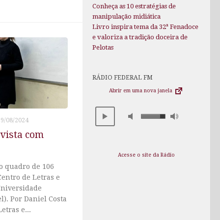
Conheça as 10 estratégias de
manipulação midiática
Livro inspira tema da 32ª Fenadoce
e valoriza a tradição doceira de
Pelotas
RÁDIO FEDERAL FM
Abrir em uma nova janela
19/08/2024
evista com
Acesse o site da Rádio
do quadro de 106
Centro de Letras e
Universidade
l). Por Daniel Costa
etras e...