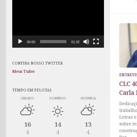
de
vídeo
00:00
01:32
CONFIRA NOSSO TWITTER
Meus Tuítes
ENTREVI
CLC 40
TEMPO EM PELOTAS
Carla
SÁBADO
DOMINGO
SEGUNDA
Dedicaç
trabalh
Letras 
16
14
13
sobre te
construç
4
4
4