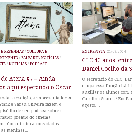
S E RESENHAS
/
CULTURA E
ENTREVISTA
21/08/2024
ENIMENTO
/
EM PAUTA NOTÍCIAS
/
CLC 40 anos: entr
STA
/
NOTÍCIAS
/
PODCAST
Daniel Coelho da S
5
 de Atena #7 – Ainda
O secretário do CLC, Dan
ocupa essa função há 11
os aqui esperando o Oscar
auxiliar os alunos com 
nda a tradição, as apresentadoras
Carolina Soares / Em Pa
Stark e Sarah Oliveira fazem o
agosto,...
pisódio de seu podcast sobre o
o maior prêmio do cinema
no. Com direito a convidados
, as meninas...