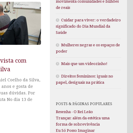
movimenta comunidades e bilhões
de reais
Cuidar para viver: o verdadeiro
significado do Dia Mundial da
Saúde
Mulheres negras e os espaços de
poder
evista com
Mais que um videozinho!
ilva
Direitos femininos: iguais no
iel Coelho da Silva,
papel, desiguais na prática
 anos e gosta de
suas dúvidas. Por
uta No dia 13 de
POSTS & PÁGINAS POPULARES
Resenha - O Rei Leão
Tranças: além da estética uma
forma de sobrevivência
Eu Só Posso Imaginar