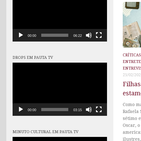
vídeo
00:00
06:22
CRÍTICA
DROPS EM PAUTA TV
ENTRET
Tocador
ENTREVI
de
25/02/202
vídeo
Filhas
estam
Como ma
00:00
03:15
Rafaela 
sétimo e
Oscar, 
MINUTO CULTURAL EM PAUTA TV
america
ilustres
Tocador