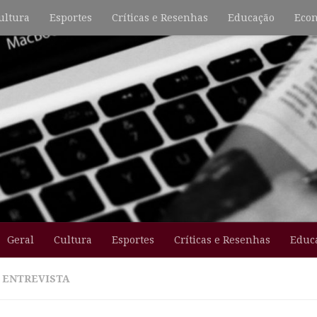
ultura
Esportes
Críticas e Resenhas
Educação
Econ
Geral
Cultura
Esportes
Críticas e Resenhas
Educ
:
ENTREVISTA