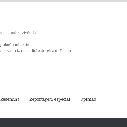
orma de sobrevivência
ipulação midiática
e e valoriza a tradição doceira de Pelotas
e Resenhas
Reportagem especial
Opinião