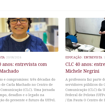
STA
20/08/2024
EDUCAÇÃO
/
ENTREVISTA
 anos: entrevista com
CLC 40 anos: entr
 Machado
Michele Negrini
ão e compromisso: três décadas do
A professora faz parte 
o de Carla Machado no Centro de
servidores públicos do 
e Comunicação (CLC). Uma jornada
Comunicação (CLC) da 
mpo, desafios e o legado na
Federal de Pelotas (UFPe
ão do presente e futuro da UFPel.
/ Em Pauta O Centro de L