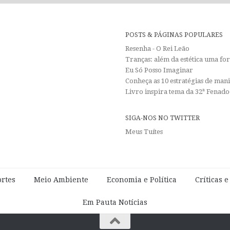
POSTS & PÁGINAS POPULARES
Resenha - O Rei Leão
Tranças: além da estética uma f
Eu Só Posso Imaginar
Conheça as 10 estratégias de man
Livro inspira tema da 32ª Fenadoc
SIGA-NOS NO TWITTER
Meus Tuítes
rtes
Meio Ambiente
Economia e Política
Críticas 
Em Pauta Notícias