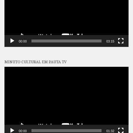
00:00
03:15
MINUTO CULTURAL EM PAUTA TV
Tocador
de
vídeo
00:00
01:32