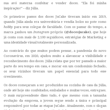
sua avó materna confeitar e vender doces. “Ela foi minha
inspiração!” – diz Júlia.
Os primeiros passos dos doces JuCake tiveram início em 2019,
quando Júlia ainda era universitária e vendia bolos no pote como
hobby
para seus colegas de faculdade. Com os passar do tempo, a
marca ganhou um
I
nstagram
próprio
(@docesjucake)
, que hoje
já conta com mais de 2.100 seguidores, estratégias de Marketing e
uma identidade visual totalmente personalizada.
Ao contrário do que muitos podem pensar, a pandemia do novo
Coronavírus, em 2020, ajudou muito a alavancar a visibilidade e
reconhecimento dos doces. Júlia relata que por ter passado a maior
parte do seu tempo em casa, e morar em um condomínio fechado,
os seus vizinhos tiveram um papel essencial para todo esse
crescimento.
Os doces começaram a ser produzidos na cozinha de casa da Júlia,
onde até hoje são confeitados, embalados e muitas vezes, entregues.
O mais surpreendente disso tudo, é que mesmo com a tamanha
evolução da empresa, a jovem segue sendo a única e principal
responsável por todas as etapas JuCake. Atualmente, com o
slogan