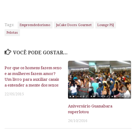
Tags:
Empreendedorismo
JuCake Doces Gourmet
Lounge PSJ
Pelotas
VOCÊ PODE GOSTAR...
Por que os homens fazem sexo
e as mulheres fazem amor?
Um livro para auxiliar casais
a entender a mente dos sexos
22/05/2015
Aniversário Guanabara
superlotou
26/10/2016