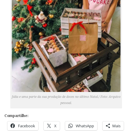
Júlia e uma parte da sua produção de doces no último Natal./ Foto: Arquivo
pessoal.
Compartilhe:
Facebook
X
WhatsApp
Mais