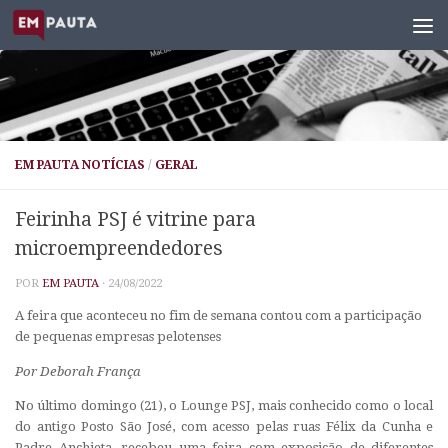
Skip to content
EM PAUTA NOTÍCIAS
/
GERAL
Feirinha PSJ é vitrine para
microempreendedores
POR
EM PAUTA
·
24/08/2022
A feira que aconteceu no fim de semana contou com a participação
de pequenas empresas pelotenses
Por Deborah França
No último domingo (21), o
Lounge
PSJ, mais conhecido como o local
do antigo Posto São José, com acesso pelas ruas Félix da Cunha e
Padre Anchieta, recebeu uma feira com exposição de diferentes