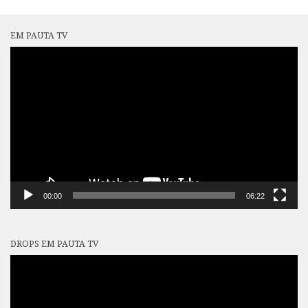
EM PAUTA TV
Tocador
de
vídeo
00:00
06:22
DROPS EM PAUTA TV
Tocador
de
vídeo