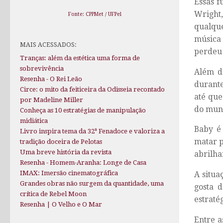
Essas f
Wright
Fonte: CPPMet / UFPel
qualque
música
MAIS ACESSADOS:
perdeu 
Tranças: além da estética uma forma de
sobrevivência
Além d
Resenha - O Rei Leão
durante
Circe: o mito da feiticeira da Odisseia recontado
até que
por Madeline Miller
do mun
Conheça as 10 estratégias de manipulação
midiática
Baby é
Livro inspira tema da 32ª Fenadoce e valoriza a
matar p
tradição doceira de Pelotas
Uma breve história da revista
abrilha
Resenha - Homem-Aranha: Longe de Casa
IMAX: Imersão cinematográfica
A situa
Grandes obras não surgem da quantidade, uma
gosta 
crítica de Rebel Moon
estraté
Resenha | O Velho e O Mar
Entre a