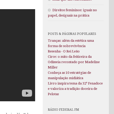
Direitos femininos: iguais no
papel, desiguais na prática
POSTS & PÁGINAS POPULARES
Tranças: além da estética uma
forma de sobrevivência
Resenha - O Rei Leão
Circe: o mito da feiticeira da
Odisseia recontado por Madeline
Miller
Conheça as 10 estratégias de
manipulação midiática
Livro inspira tema da 32ª Fenadoce
e valoriza a tradição doceira de
Pelotas
RÁDIO FEDERAL FM