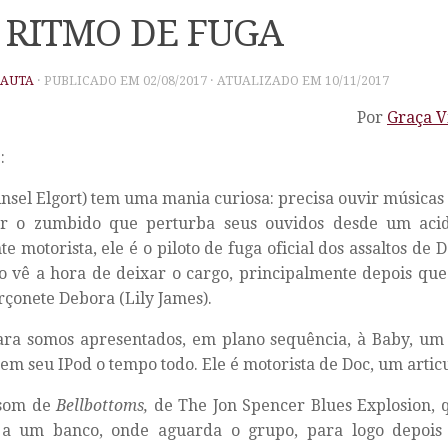
 RITMO DE FUGA
PAUTA
· PUBLICADO EM
02/08/2017
· ATUALIZADO EM
10/11/2017
Por
Graça V
:
nsel Elgort) tem uma mania curiosa: precisa ouvir músicas
iar o zumbido que perturba seus ouvidos desde um acid
te motorista, ele é o piloto de fuga oficial dos assaltos de 
 vê a hora de deixar o cargo, principalmente depois que
rçonete Debora (Lily James).
ara somos apresentados, em plano sequência, à Baby, um
em seu IPod o tempo todo. Ele é motorista de Doc, um articu
 som de
Bellbottoms,
de The Jon Spencer Blues Explosion, 
o a um banco, onde aguarda o grupo, para logo depois