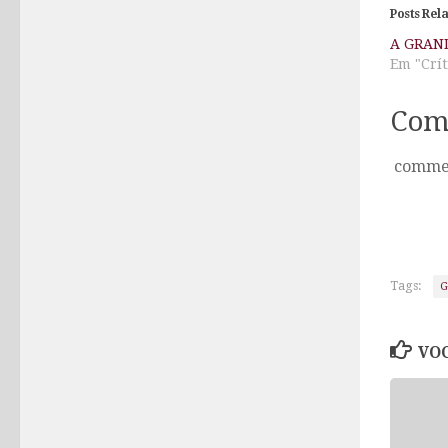
Posts Rel
A GRAN
Em "Crít
Com
comme
Tags:
G
VOC