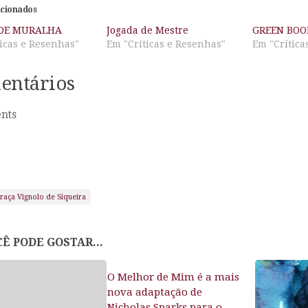
acionados
DE MURALHA
Jogada de Mestre
GREEN BOO
icas e Resenhas"
Em "Críticas e Resenhas"
Em "Crítica
entários
nts
raça Vignolo de Siqueira
Ê PODE GOSTAR...
O Melhor de Mim é a mais
nova adaptação de
Nicholas Sparks para o