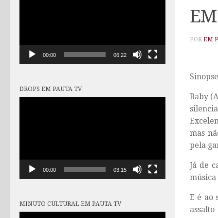
vídeo
EM
POR
EM 
00:00
06:22
Sinopse
DROPS EM PAUTA TV
Baby (A
Tocador
silenc
de
Excelen
vídeo
mas não
pela ga
Já de c
00:00
03:15
música 
E é ao
MINUTO CULTURAL EM PAUTA TV
assalt
Tocador