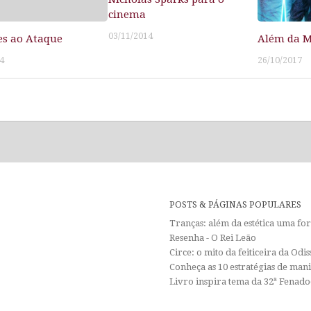
cinema
03/11/2014
s ao Ataque
Além da M
4
26/10/2017
POSTS & PÁGINAS POPULARES
Tranças: além da estética uma f
Resenha - O Rei Leão
Circe: o mito da feiticeira da Od
Conheça as 10 estratégias de man
Livro inspira tema da 32ª Fenadoc