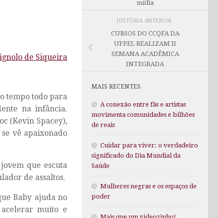
mídia
HISTÓRIA ANTERIOR
CURSOS DO CCQFA DA
UFPEL REALIZAM II
SEMANA ACADÊMICA
ignolo de Siqueira
INTEGRADA
MAIS RECENTES
 o tempo todo para
A conexão entre fãs e artistas
ente na infância.
movimenta comunidades e bilhões
Doc (Kevin Spacey),
de reais
 se vê apaixonado
Cuidar para viver: o verdadeiro
significado do Dia Mundial da
 jovem que escuta
Saúde
lador de assaltos.
Mulheres negras e os espaços de
que Baby ajuda no
poder
 acelerar muito e
Mais que um videozinho!