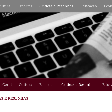
ultura
Esportes
Críticas e Resenhas
Educação
Econ
Geral
Cultura
Esportes
Críticas e Resenhas
Educ
AS E RESENHAS