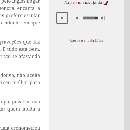
s pelo inglês Edgar
Abrir em uma nova janela
sonora encanta a
by prefere escutar
 acidente em que
Acesse o site da Rádio
gravações que faz
. E tudo está bem,
r vai se afastando
otivo, não aceita
dá seu melhor para
upo, pois Doc não
oxx) quem muda a
right cronometrou