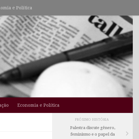
omia e Política
ação
Economia e Política
PRÓXIMO HISTÓRIA
Palestra discute gênero,
feminismo e o papel da