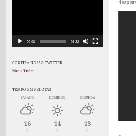
despist
de
vídeo
00:00
01:32
CONFIRA NOSSO TWITTER
Meus Tuítes
TEMPO EM PELOTAS
SÁBADO
DOMINGO
SEGUNDA
16
14
13
4
4
4