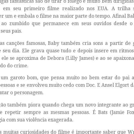
ugas fantásticas são de tirar o fôlego e muito bem dirigida
, em seu primeiro filme realizado nos EUA. A trilha 
r um e embala o filme na maior parte do tempo. Afinal Ba
 ao zumbido que permanece em seus ouvidos desde o
seus pais.
as canções famosas, Baby também cria sons a partir de 
 seu dia. Ele grava quase tudo e depois insere em ritmos
 ele se aproxima de Debora (Lilly James) e ao se apaixona
do do crime.
 um garoto bom, que pensa muito no bem estar do pai ad
essoas e se envolveu muito cedo com Doc. E Ansel Elgort 
ntar o personagem.
ção também piora quando chega um novo integrante ao gr
de repetir sempre as mesmas pessoas. É Bats (Jamie F
gia com sua violência exagerada.
s muitas curiosidades do filme é importante saber que W