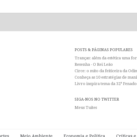
POSTS & PÁGINAS POPULARES
Tranças: além da estética uma f
Resenha - O Rei Leão
Circe: o mito da feiticeira da Od
Conheça as 10 estratégias de man
Livro inspira tema da 32ª Fenadoc
SIGA-NOS NO TWITTER
Meus Tuítes
rtes
Meio Ambiente
Economia e Política
Críticas 