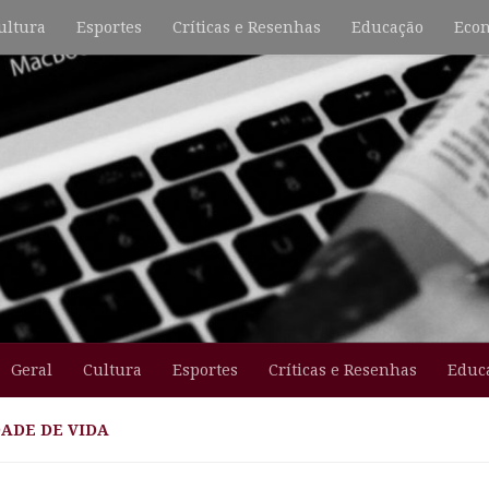
ultura
Esportes
Críticas e Resenhas
Educação
Econ
Geral
Cultura
Esportes
Críticas e Resenhas
Educ
ADE DE VIDA