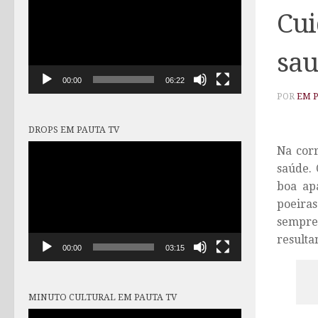
vídeo
Cui
sau
00:00
06:22
POR
EM 
DROPS EM PAUTA TV
Tocador
Na corr
de
saúde. 
vídeo
boa apa
poeira
sempre
resulta
00:00
03:15
MINUTO CULTURAL EM PAUTA TV
Tocador