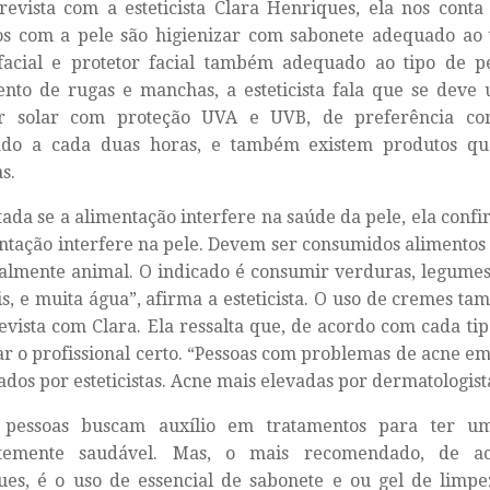
evista com a esteticista Clara Henriques, ela nos conta
s com a pele são higienizar com sabonete adequado ao t
facial e protetor facial também adequado ao tipo de pe
nto de rugas e manchas, a esteticista fala que se deve 
or solar com proteção UVA e UVB, de preferência com 
ado a cada duas horas, e também existem produtos qu
s.
ada se a alimentação interfere na saúde da pele, ela confi
ntação interfere na pele. Devem ser consumidos alimentos 
almente animal. O indicado é consumir verduras, legumes,
is, e muita água”, afirma a esteticista. O uso de cremes t
evista com Clara. Ela ressalta que, de acordo com cada tip
r o profissional certo. “Pessoas com problemas de acne e
tados por esteticistas. Acne mais elevadas por dermatologista
 pessoas buscam auxílio em tratamentos para ter u
temente saudável. Mas, o mais recomendado, de a
es, é o uso de essencial de sabonete e ou gel de limpez