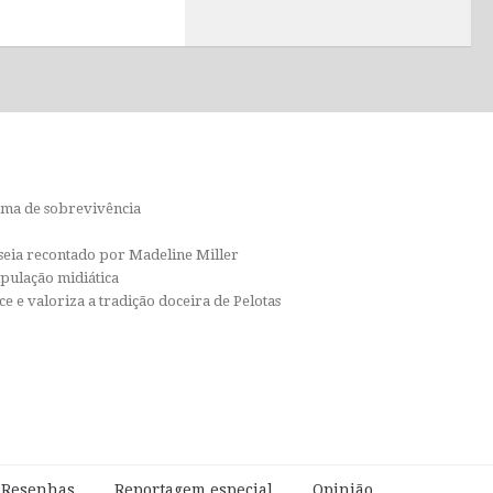
orma de sobrevivência
isseia recontado por Madeline Miller
ipulação midiática
e e valoriza a tradição doceira de Pelotas
e Resenhas
Reportagem especial
Opinião