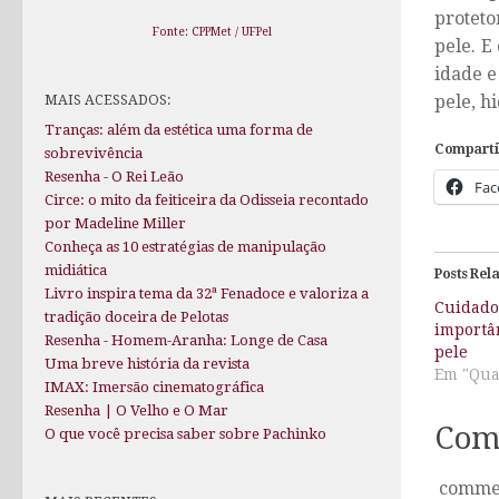
proteto
Fonte: CPPMet / UFPel
pele. E
idade e
pele, h
MAIS ACESSADOS:
Tranças: além da estética uma forma de
Comparti
sobrevivência
Resenha - O Rei Leão
Fac
Circe: o mito da feiticeira da Odisseia recontado
por Madeline Miller
Conheça as 10 estratégias de manipulação
midiática
Posts Rel
Livro inspira tema da 32ª Fenadoce e valoriza a
Cuidados
tradição doceira de Pelotas
importâ
Resenha - Homem-Aranha: Longe de Casa
pele
Uma breve história da revista
Em "Qua
IMAX: Imersão cinematográfica
Resenha | O Velho e O Mar
Com
O que você precisa saber sobre Pachinko
comme