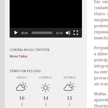
Em entr
de
cuidado
vídeo
tônico 
surgime
protet
repass
00:00
01:32
mancha
Pergunt
CONFIRA NOSSO TWITTER
a alime
Meus Tuítes
princip
integra
TEMPO EM PELOTAS
na entr
procura
SÁBADO
DOMINGO
SEGUNDA
ser tra
Muitas
16
14
13
aparen
4
4
4
Henriqu