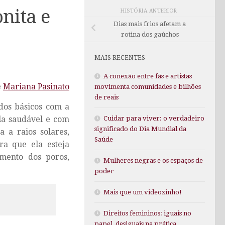
nita e
HISTÓRIA ANTERIOR
Dias mais frios afetam a
rotina dos gaúchos
MAIS RECENTES
A conexão entre fãs e artistas
e
Mariana Pasinato
movimenta comunidades e bilhões
de reais
ados básicos com a
Cuidar para viver: o verdadeiro
la saudável e com
significado do Dia Mundial da
 a raios solares,
Saúde
ra que ela esteja
mento dos poros,
Mulheres negras e os espaços de
poder
Mais que um videozinho!
Direitos femininos: iguais no
papel, desiguais na prática