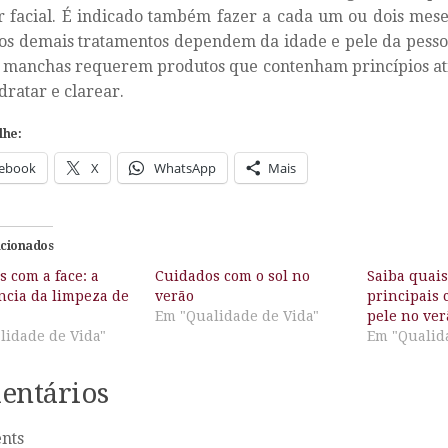
r facial. É indicado também fazer a cada um ou dois mes
 os demais tratamentos dependem da idade e pele da pesso
 manchas requerem produtos que contenham princípios ati
idratar e clarear.
lhe:
ebook
X
WhatsApp
Mais
acionados
 com a face: a
Cuidados com o sol no
Saiba quais
ncia da limpeza de
verão
principais 
Em "Qualidade de Vida"
pele no ver
lidade de Vida"
Em "Qualid
entários
nts