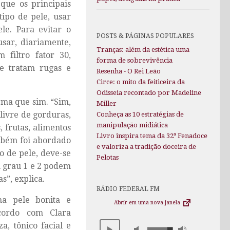
 que os principais
ipo de pele, usar
le. Para evitar o
POSTS & PÁGINAS POPULARES
usar, diariamente,
Tranças: além da estética uma
filtro fator 30,
forma de sobrevivência
e tratam rugas e
Resenha - O Rei Leão
Circe: o mito da feiticeira da
Odisseia recontado por Madeline
rma que sim. “Sim,
Miller
livre de gorduras,
Conheça as 10 estratégias de
manipulação midiática
 frutas, alimentos
Livro inspira tema da 32ª Fenadoce
ambém foi abordado
e valoriza a tradição doceira de
o de pele, deve-se
Pelotas
m grau 1 e 2 podem
s”, explica.
RÁDIO FEDERAL FM
ma pele bonita e
Abrir em uma nova janela
cordo com Clara
a, tônico facial e