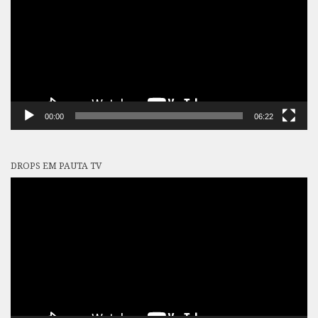
00:00
06:22
DROPS EM PAUTA TV
Tocador
de
vídeo