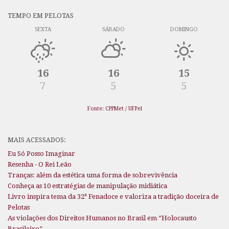
TEMPO EM PELOTAS
SEXTA
SÁBADO
DOMINGO
16
16
15
7
5
5
Fonte: CPPMet / UFPel
MAIS ACESSADOS:
Eu Só Posso Imaginar
Resenha - O Rei Leão
Tranças: além da estética uma forma de sobrevivência
Conheça as 10 estratégias de manipulação midiática
Livro inspira tema da 32ª Fenadoce e valoriza a tradição doceira de
Pelotas
As violações dos Direitos Humanos no Brasil em “Holocausto
Brasileiro”