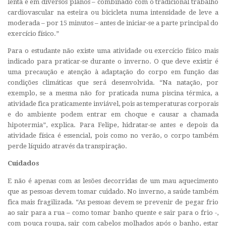
lenta e em diversos planos – combinado com o tradicional trabalho
cardiovascular na esteira ou bicicleta numa intensidade de leve a
moderada – por 15 minutos – antes de iniciar-se a parte principal do
exercício físico.”
Para o estudante não existe uma atividade ou exercício físico mais
indicado para praticar-se durante o inverno. O que deve existir é
uma precaução e atenção à adaptação do corpo em função das
condições climáticas que será desenvolvida. “Na natação, por
exemplo, se a mesma não for praticada numa piscina térmica, a
atividade fica praticamente inviável, pois as temperaturas corporais
e do ambiente podem entrar em choque e causar a chamada
hipotermia”, explica. Para Felipe, hidratar-se antes e depois da
atividade física é essencial, pois como no verão, o corpo também
perde líquido através da transpiração.
Cuidados
E não é apenas com as lesões decorridas de um mau aquecimento
que as pessoas devem tomar cuidado. No inverno, a saúde também
fica mais fragilizada. “As pessoas devem se prevenir de pegar frio
ao sair para a rua – como tomar banho quente e sair para o frio -,
com pouca roupa, sair com cabelos molhados após o banho, estar