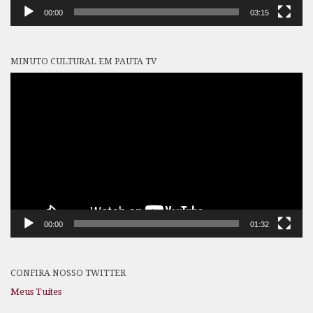
00:00
03:15
MINUTO CULTURAL EM PAUTA TV
Tocador
de
vídeo
00:00
01:32
CONFIRA NOSSO TWITTER
Meus Tuítes