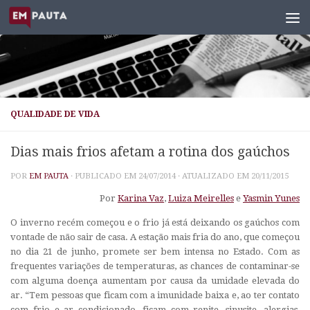
Skip to content
QUALIDADE DE VIDA
Dias mais frios afetam a rotina dos gaúchos
POR
EM PAUTA
· PUBLICADO EM
24/07/2014
· ATUALIZADO EM
20/11/2015
Por
Karina Vaz
,
Luiza Meirelles
e
Yasmin Yunes
O inverno recém começou e o frio já está deixando os gaúchos com
vontade de não sair de casa. A estação mais fria do ano, que começou
no dia 21 de junho, promete ser bem intensa no Estado. Com as
frequentes variações de temperaturas, as chances de contaminar-se
com alguma doença aumentam por causa da umidade elevada do
ar. “Tem pessoas que ficam com a imunidade baixa e, ao ter contato
com frio e ar condicionado, ficam com renite, sinusite, alergias,