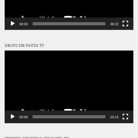
00:00
06:22
DROPS EM PAUTA TV
Tocador
de
vídeo
00:00
03:15