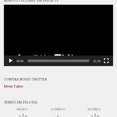
MINUTO CULTURAL EM PAUTA TV
Tocador
de
vídeo
00:00
01:32
CONFIRA NOSSO TWITTER
Meus Tuítes
TEMPO EM PELOTAS
SÁBADO
DOMINGO
SEGUNDA