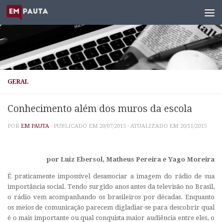
Skip to content
GERAL
Conhecimento além dos muros da escola
POR
EM PAUTA
· PUBLICADO EM
20/07/2015
· ATUALIZADO EM
20/11/2015
por Luiz Ebersol, Matheus Pereira e Yago Moreira
É praticamente impossível desassociar a imagem do rádio de sua
importância social. Tendo surgido anos antes da televisão no Brasil,
o rádio vem acompanhando os brasileiros por décadas. Enquanto
os meios de comunicação parecem digladiar-se para descobrir qual
é o mais importante ou qual conquista maior audiência entre eles, o