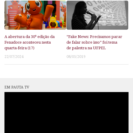
A abertura da 30ª edição da
“Fake News: Precisamos parar
Fenadoce aconteceu nesta
de falar sobre isso” foi tema
quarta-feira (17)
de palestra na UFPEL
22/07/2024
08/05/2019
EM PAUTA TV
Tocador
de
vídeo