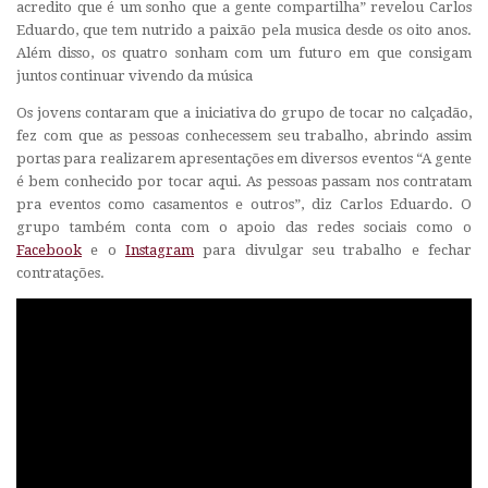
acredito que é um sonho que a gente compartilha” revelou Carlos
Eduardo, que tem nutrido a paixão pela musica desde os oito anos.
Além disso, os quatro sonham com um futuro em que consigam
juntos continuar vivendo da música
Os jovens contaram que a iniciativa do grupo de tocar no calçadão,
fez com que as pessoas conhecessem seu trabalho, abrindo assim
portas para realizarem apresentações em diversos eventos “A gente
é bem conhecido por tocar aqui. As pessoas passam nos contratam
pra eventos como casamentos e outros”, diz Carlos Eduardo. O
grupo também conta com o apoio das redes sociais como o
Facebook
e o
Instagram
para divulgar seu trabalho e fechar
contratações.