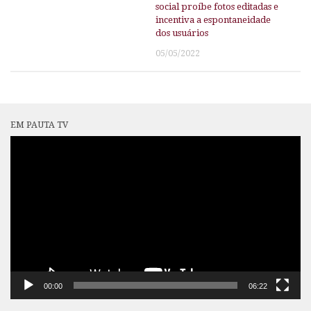
social proíbe fotos editadas e
incentiva a espontaneidade
dos usuários
05/05/2022
EM PAUTA TV
Tocador
de
vídeo
00:00
06:22