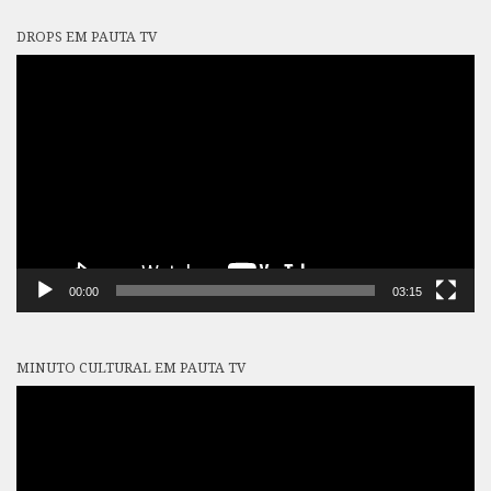
DROPS EM PAUTA TV
Tocador
de
vídeo
00:00
03:15
MINUTO CULTURAL EM PAUTA TV
Tocador
de
vídeo