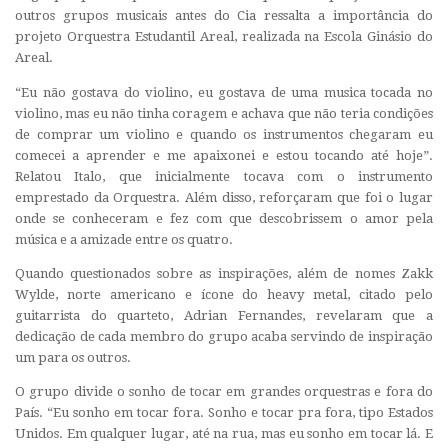
outros grupos musicais antes do Cia ressalta a importância do
projeto Orquestra Estudantil Areal, realizada na Escola Ginásio do
Areal.
“Eu não gostava do violino, eu gostava de uma musica tocada no
violino, mas eu não tinha coragem e achava que não teria condições
de comprar um violino e quando os instrumentos chegaram eu
comecei a aprender e me apaixonei e estou tocando até hoje”.
Relatou Italo, que inicialmente tocava com o instrumento
emprestado da Orquestra. Além disso, reforçaram que foi o lugar
onde se conheceram e fez com que descobrissem o amor pela
música e a amizade entre os quatro.
Quando questionados sobre as inspirações, além de nomes Zakk
Wylde, norte americano e ícone do heavy metal, citado pelo
guitarrista do quarteto, Adrian Fernandes, revelaram que a
dedicação de cada membro do grupo acaba servindo de inspiração
um para os outros.
O grupo divide o sonho de tocar em grandes orquestras e fora do
País. “Eu sonho em tocar fora. Sonho e tocar pra fora, tipo Estados
Unidos. Em qualquer lugar, até na rua, mas eu sonho em tocar lá. E