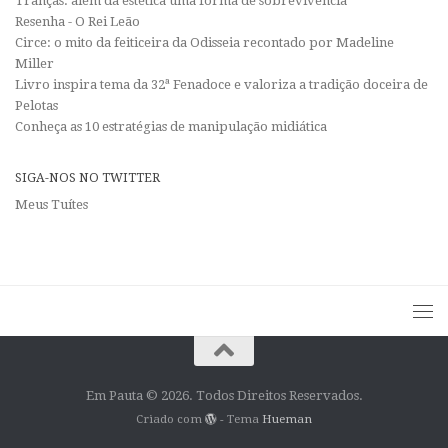
Tranças: além da estética uma forma de sobrevivência
Resenha - O Rei Leão
Circe: o mito da feiticeira da Odisseia recontado por Madeline
Miller
Livro inspira tema da 32ª Fenadoce e valoriza a tradição doceira de
Pelotas
Conheça as 10 estratégias de manipulação midiática
SIGA-NOS NO TWITTER
Meus Tuítes
Em Pauta © 2026. Todos Direitos Reservados.
Criado com
- Tema
Hueman