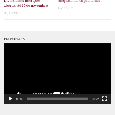
Diversidade: inscrições
conquistando os pelotenses
abertas até 10 de novembro
15/11/2021
03/11/2025
EM PAUTA TV
Tocador
de
vídeo
00:00
06:22