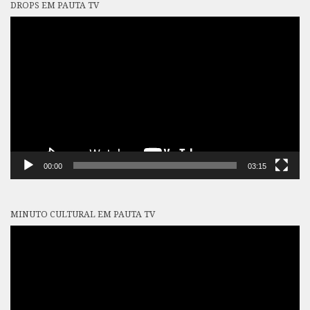
DROPS EM PAUTA TV
Tocador
de
vídeo
00:00
03:15
MINUTO CULTURAL EM PAUTA TV
Tocador
de
vídeo