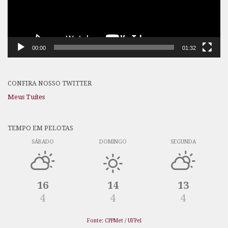
00:00
01:32
CONFIRA NOSSO TWITTER
Meus Tuítes
TEMPO EM PELOTAS
SÁBADO
DOMINGO
SEGUNDA
16
14
13
4
4
4
Fonte: CPPMet / UFPel