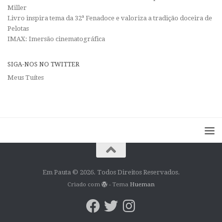
Miller
Livro inspira tema da 32ª Fenadoce e valoriza a tradição doceira de
Pelotas
IMAX: Imersão cinematográfica
SIGA-NOS NO TWITTER
Meus Tuítes
Em Pauta © 2026. Todos Direitos Reservados.
Criado com
- Tema
Hueman