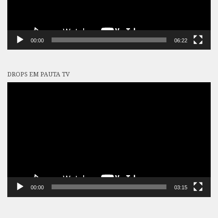
00:00
06:22
DROPS EM PAUTA TV
Tocador
de
vídeo
00:00
03:15