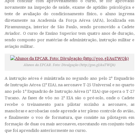
Após concluir com aproveitamento o curso, se for aprovado
novamente na inspeção de saúde, exame de aptidão psicológica e
teste de avaliação do condicionamento físico, o aluno ingressa
diretamente na Academia da Força Aérea (AFA), localizada em
Pirassununga, interior de São Paulo, sendo promovido a Cadete
Aviador. O curso de Ensino Superior tem quatro anos de duração,
sendo composto por matérias de administração, instrução militar e
aviação militar.
Alunos da EPCAR. Foto: Divulgação (http://goo.gl/AuTWQk)
A instrução aérea é ministrada no segundo ano pelo 2º Esquadrão
de Instrução Aérea (2º EIA), na aeronave T-25 Universal e no quarto
ano pelo 1º Esquadrão de Instrução Aérea (1º EIA) que opera o T-27
Tucano. As fases de vôo no 2º EIA são o pré-solo, onde o Cadete
recebe o treinamento para pilotar sozinho a aeronave, as
manobras e acrobacias onde aprende a ter pleno controle do avião,
e finalmente o voo de formatura, que consiste na pilotagem em
formação de duas ou mais aeronaves, executando em conjunto tudo
que foi aprendido anteriormente no curso.