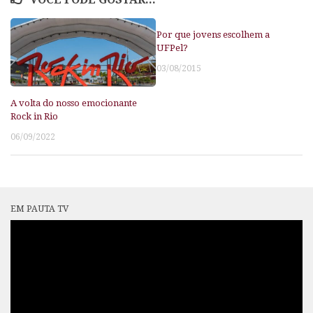
Por que jovens escolhem a
UFPel?
03/08/2015
A volta do nosso emocionante
Rock in Rio
06/09/2022
EM PAUTA TV
Tocador
de
vídeo