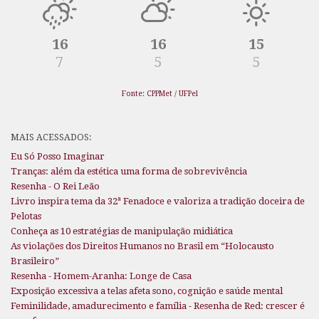
16
16
15
7
5
5
Fonte: CPPMet / UFPel
MAIS ACESSADOS:
Eu Só Posso Imaginar
Tranças: além da estética uma forma de sobrevivência
Resenha - O Rei Leão
Livro inspira tema da 32ª Fenadoce e valoriza a tradição doceira de
Pelotas
Conheça as 10 estratégias de manipulação midiática
As violações dos Direitos Humanos no Brasil em “Holocausto
Brasileiro”
Resenha - Homem-Aranha: Longe de Casa
Exposição excessiva a telas afeta sono, cognição e saúde mental
Feminilidade, amadurecimento e família - Resenha de Red: crescer é