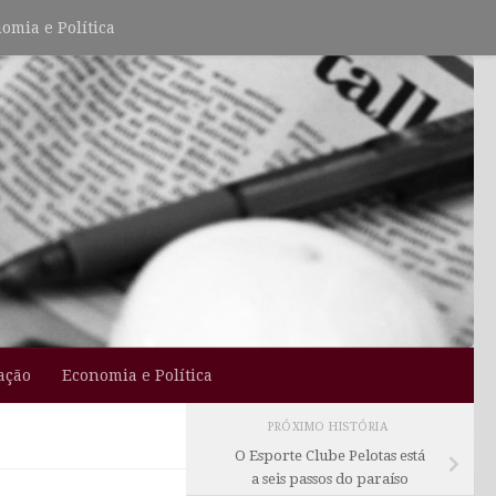
omia e Política
ação
Economia e Política
PRÓXIMO HISTÓRIA
O Esporte Clube Pelotas está
a seis passos do paraíso