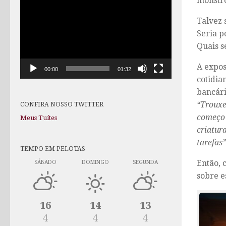
monstro
de
vídeo
Talvez 
Seria p
Quais s
A expos
00:00
01:32
cotidia
bancári
“Trouxe
CONFIRA NOSSO TWITTER
começo 
Meus Tuítes
criatura
tarefas”
TEMPO EM PELOTAS
Então, 
SÁBADO
DOMINGO
SEGUNDA
sobre e
16
14
13
4
4
4