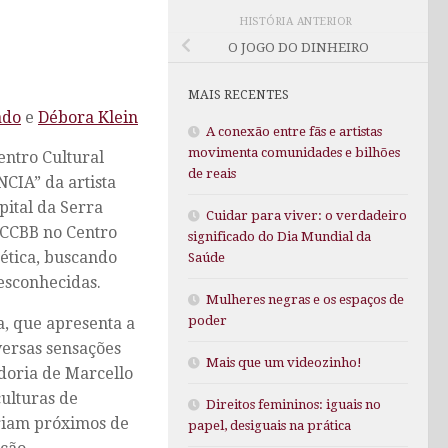
HISTÓRIA ANTERIOR
O JOGO DO DINHEIRO
MAIS RECENTES
ado
e
Débora Klein
A conexão entre fãs e artistas
movimenta comunidades e bilhões
ntro Cultural
de reais
NCIA” da artista
pital da Serra
Cuidar para viver: o verdadeiro
o CCBB no Centro
significado do Dia Mundial da
nética, buscando
Saúde
esconhecidas.
Mulheres negras e os espaços de
poder
a, que apresenta a
versas sensações
Mais que um videozinho!
doria de Marcello
ulturas de
Direitos femininos: iguais no
ariam próximos de
papel, desiguais na prática