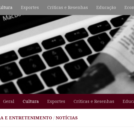
ultura
Esportes
Críticas e Resenhas
Educação
Econ
Geral
Cultura
Esportes
Críticas e Resenhas
Educ
A E ENTRETENIMENTO
/
NOTÍCIAS