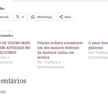
lhe:
ebook
X
WhatsApp
Mais
acionados
O DE TEATRO MAIS
Pelotas sediara novamente
O amor des
 EM ATIVIDADE NO
um dos maiores festivais
palavras
PELOTENSE
da América Latina em
Em "Cultur
tura e
música
Entretenim
nimento"
Em "Cultura e
Entretenimento"
entários
nts