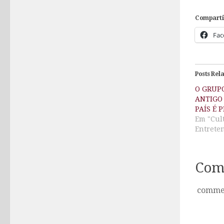
Comparti
Fac
Posts Rel
O GRUP
ANTIGO
PAÍS É 
Em "Cul
Entrete
Com
comme