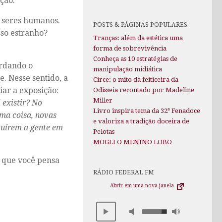
ção.
s seres humanos.
POSTS & PÁGINAS POPULARES
sso estranho?
Tranças: além da estética uma
forma de sobrevivência
Conheça as 10 estratégias de
ordando o
manipulação midiática
. Nesse sentido, a
Circe: o mito da feiticeira da
ar a exposição:
Odisseia recontado por Madeline
Miller
 existir? No
Livro inspira tema da 32ª Fenadoce
ma coisa, novas
e valoriza a tradição doceira de
ituírem a gente em
Pelotas
MOGLI O MENINO LOBO
o que você pensa
RÁDIO FEDERAL FM
Abrir em uma nova janela