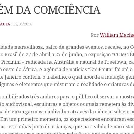
ÉM DA COMCIÊNCIA
PAUTA
·
12/06/2016
Por
William Mach
e maravilhosa, palco de grandes eventos, recebe, no Ce
o Brasil de 27 de abril a 27 de junho, a exposição “COMCIÊ
a Piccinini – radicada na Austrália e natural de Freetown, ca
o oeste da África. A agência de notícias “Em Pauta” foi até 
de Janeiro conferir o trabalho, o qual aborda a mutação ge
figuras e elementos que misturam a realidade e criaturas d
ponibilizados três andares para o público observar a mostr
ão audiovisual, esculturas e objetos os quais remetem às di
a de enxergarmos o indivíduo através da ciência, sob cura
 Em um primeiro momento, os expectadores encontram esc
ras” estranhas junto de crianças, que na realidade não est