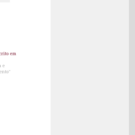
crito em
a e
ento"