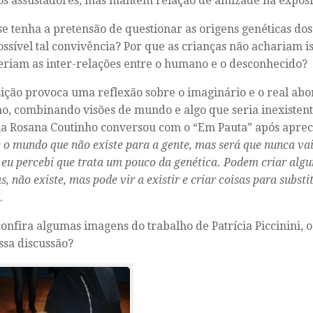
s assustadores, mas mantém relação de amizade na exposi
se tenha a pretensão de questionar as origens genéticas do
ossível tal convivência? Por que as crianças não achariam i
eriam as inter-relações entre o humano e o desconhecido?
ição provoca uma reflexão sobre o imaginário e o real ab
no, combinando visões de mundo e algo que seria inexistente
a Rosana Coutinho conversou com o “Em Pauta” após apreci
 o mundo que não existe para a gente, mas será que nunca vai
eu percebi que trata um pouco da genética. Podem criar algu
s, não existe, mas pode vir a existir e criar coisas para subst
.
confira algumas imagens do trabalho de Patrícia Piccinini, 
ssa discussão?