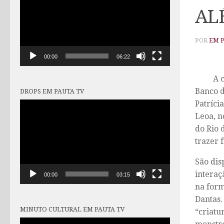
vídeo
AL
POR
EM 
00:00
06:22
A cidad
Banco d
DROPS EM PAUTA TV
Patríci
Tocador
de
Leoa, n
vídeo
do Rio 
trazer 
São dis
interaç
00:00
03:15
na form
Dantas.
MINUTO CULTURAL EM PAUTA TV
“criatu
Tocador