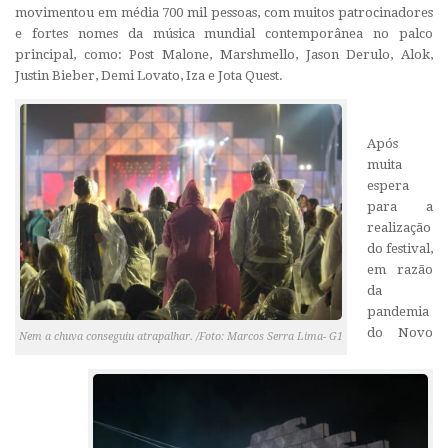
movimentou em média 700 mil pessoas, com muitos patrocinadores
e fortes nomes da música mundial contemporânea no palco
principal, como: Post Malone, Marshmello, Jason Derulo, Alok,
Justin Bieber, Demi Lovato, Iza e Jota Quest.
Após
muita
espera
para a
realização
do festival,
em razão
da
pandemia
do Novo
Nem a chuva conseguiu atrapalhar. /Foto: Marcos Serra Lima- G1