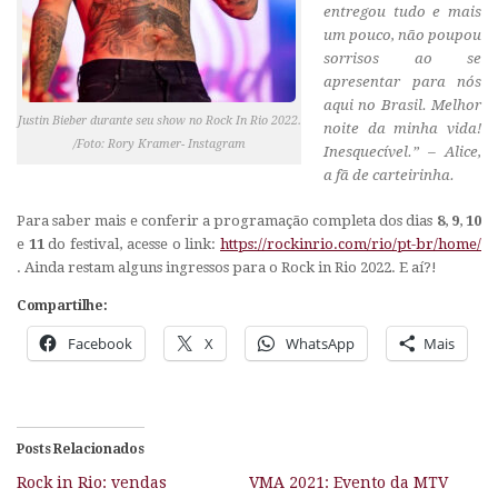
entregou tudo e mais
um pouco, não poupou
sorrisos ao se
apresentar para nós
aqui no Brasil. Melhor
Justin Bieber durante seu show no Rock In Rio 2022.
noite da minha vida!
/Foto: Rory Kramer- Instagram
Inesquecível
.” –
Alice,
a fã de carteirinha.
Para saber mais e conferir a programação completa dos dias
8
,
9
,
10
e
11
do festival, acesse o link:
https://rockinrio.com/rio/pt-br/home/
. Ainda restam alguns ingressos para o Rock in Rio 2022. E aí?!
Compartilhe:
Facebook
X
WhatsApp
Mais
Posts Relacionados
Rock in Rio: vendas
VMA 2021: Evento da MTV