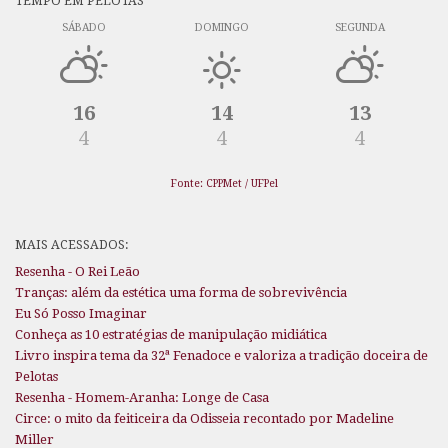
TEMPO EM PELOTAS
SÁBADO
DOMINGO
SEGUNDA
16
14
13
4
4
4
Fonte: CPPMet / UFPel
MAIS ACESSADOS:
Resenha - O Rei Leão
Tranças: além da estética uma forma de sobrevivência
Eu Só Posso Imaginar
Conheça as 10 estratégias de manipulação midiática
Livro inspira tema da 32ª Fenadoce e valoriza a tradição doceira de
Pelotas
Resenha - Homem-Aranha: Longe de Casa
Circe: o mito da feiticeira da Odisseia recontado por Madeline
Miller