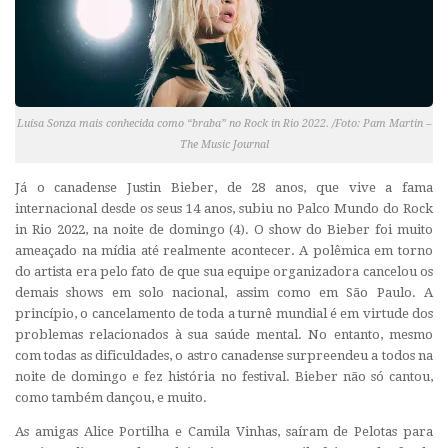
Luísa Sonza mais conhecida como “braba” no Rock in Rio 2022. /Foto: Pam Martin –
The Music Journal
Já o canadense Justin Bieber, de 28 anos, que vive a fama
internacional desde os seus 14 anos, subiu no Palco Mundo do Rock
in Rio 2022, na noite de domingo (4). O show do Bieber foi muito
ameaçado na mídia até realmente acontecer. A polêmica em torno
do artista era pelo fato de que sua equipe organizadora cancelou os
demais shows em solo nacional, assim como em São Paulo. A
princípio, o cancelamento de toda a turnê mundial é em virtude dos
problemas relacionados à sua saúde mental. No entanto, mesmo
com todas as dificuldades, o astro canadense surpreendeu a todos na
noite de domingo e fez história no festival. Bieber não só cantou,
como também dançou, e muito.
As amigas Alice Portilha e Camila Vinhas, saíram de Pelotas para