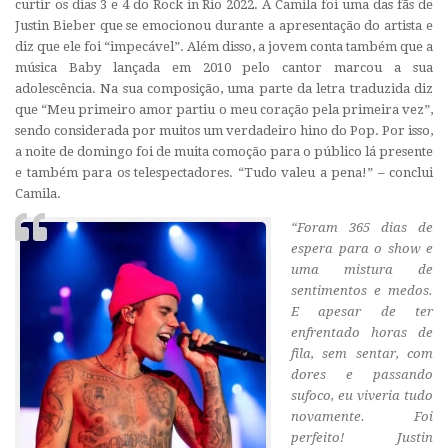
curtir os dias 3 e 4 do Rock in Rio 2022. A Camila foi uma das fãs de
Justin Bieber que se emocionou durante a apresentação do artista e
diz que ele foi “impecável”. Além disso, a jovem conta também que a
música
Baby
lançada em 2010 pelo cantor marcou a sua
adolescência. Na sua composição, uma parte da letra traduzida diz
que “Meu primeiro amor partiu o meu coração pela primeira vez”,
sendo considerada por muitos um verdadeiro hino do
Pop.
Por isso,
a noite de domingo foi de muita comoção para o público lá presente
e também para os telespectadores. “Tudo valeu a pena!” – conclui
Camila.
“Foram 365 dias de
espera para o show e
uma mistura de
sentimentos e medos.
E apesar de ter
enfrentado horas de
fila, sem sentar, com
dores e passando
sufoco, eu viveria tudo
novamente. Foi
perfeito! Justin