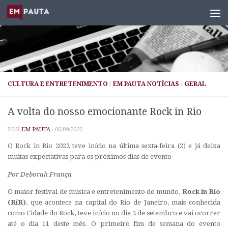
Skip to content
CULTURA E ENTRETENIMENTO
/
EM PAUTA NOTÍCIAS
/
GERAL
A volta do nosso emocionante Rock in Rio
POR
EM PAUTA
·
06/09/2022
O Rock in Rio 2022 teve início na última sexta-feira (2) e já deixa
muitas expectativas para os próximos dias de evento
Por Deborah França
O maior festival de música e entretenimento do mundo,
Rock in Rio
(RiR)
,
que acontece na capital do Rio de Janeiro, mais conhecida
como Cidade do Rock, teve início no dia 2 de setembro e vai ocorrer
até o dia 11 deste mês. O primeiro fim de semana do evento