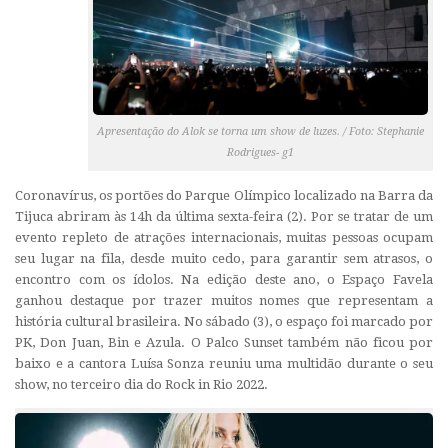
Apresentação do Alok se torna um show de luzes. / Foto: Stephanie
Rodrigues- g1
Coronavírus, os portões do Parque Olímpico localizado na Barra da
Tijuca abriram às 14h da última sexta-feira (2). Por se tratar de um
evento repleto de atrações internacionais, muitas pessoas ocupam
seu lugar na fila, desde muito cedo, para garantir sem atrasos, o
encontro com os ídolos. Na edição deste ano, o Espaço Favela
ganhou destaque por trazer muitos nomes que representam a
história cultural brasileira. No sábado (3), o espaço foi marcado por
PK, Don Juan, Bin e Azula. O Palco Sunset também não ficou por
baixo e a cantora Luísa Sonza reuniu uma multidão durante o seu
show, no terceiro dia do Rock in Rio 2022.