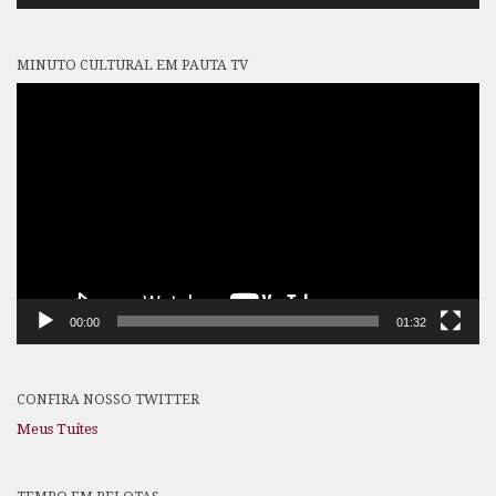
MINUTO CULTURAL EM PAUTA TV
Tocador
de
vídeo
00:00
01:32
CONFIRA NOSSO TWITTER
Meus Tuítes