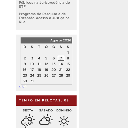
Públicos na Jurisprudência do
STF
Programa de Pesquisa e de
Extensão Acesso à Justiça na
Rua
Agosto 2026
D
S
T
Q
Q
S
S
1
2
3
4
5
6
7
8
9
10
11
12
13
14
15
16
17
18
19
20
21
22
23
24
25
26
27
28
29
30
31
« jun
TEMPO EM PELOTAS, RS
SEXTA
SÁBADO
DOMINGO