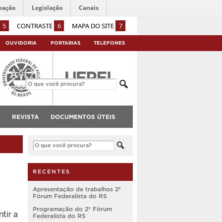
mação
Legislação
Canais
5
CONTRASTE
6
MAPA DO SITE
7
OUVIDORIA
PORTARIAS
TELEFONES
REVISTA
DOCUMENTOS ÚTEIS
RECENTES
Apresentação de trabalhos 2º
Fórum Federalista do RS
Programação do 2º Fórum
tir a
Federalista do RS