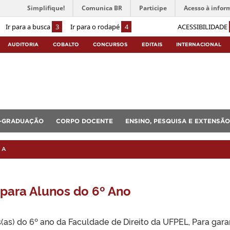
Simplifique!
Comunica BR
Participe
Acesso à infor
Ir para a busca
3
Ir para o rodapé
4
ACESSIBILIDADE
AUDITORIA
COBALTO
CONCURSOS
EDITAIS
INTERNACIONAL
-GRADUAÇÃO
CORPO DOCENTE
ENSINO, PESQUISA E EXTENSÃO
RA
 para Alunos do 6º Ano
(as) do 6º ano da Faculdade de Direito da UFPEL, Para garan