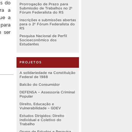
os do
Prorrogação de Prazo para
Submissão de Trabalhos no 2º
ra a
Fórum Federalista do RS
ue a
Inscrições e submissões abertas
 para
para o 2º Fórum Federalista do
RS
m ser
Pesquisa Nacional de Perfil
Socioeconômico dos
Estudantes
PROJETOS
A solidariedade na Constituição
Federal de 1988
Balcão do Consumidor
DEFENSA – Assessoria Criminal
Popular
Direito, Educação e
Vulnerabilidade – GDEV
Estudos Dirigidos: Direito
Individual e Coletivo do
Trabalho
Grupo de Estudos e Pesquisa