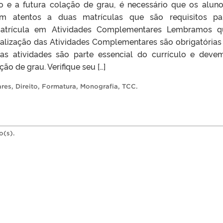
o e a futura colação de grau, é necessário que os alun
am atentos a duas matrículas que são requisitos pa
atrícula em Atividades Complementares Lembramos q
gralização das Atividades Complementares são obrigatórias
as atividades são parte essencial do currículo e deve
ão de grau. Verifique seu […]
ares
,
Direito
,
Formatura
,
Monografia
,
TCC
.
o(s).