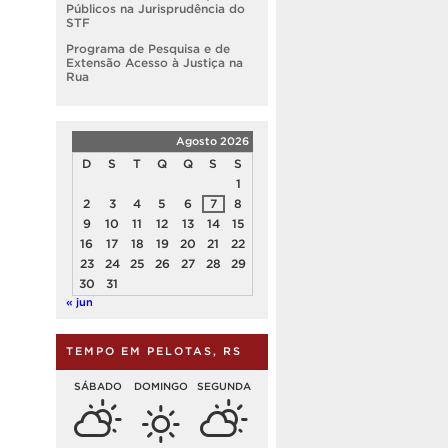
Públicos na Jurisprudência do
STF
Programa de Pesquisa e de
Extensão Acesso à Justiça na
Rua
Agosto 2026
D
S
T
Q
Q
S
S
1
2
3
4
5
6
7
8
9
10
11
12
13
14
15
16
17
18
19
20
21
22
23
24
25
26
27
28
29
30
31
« jun
TEMPO EM PELOTAS, RS
SÁBADO
DOMINGO
SEGUNDA