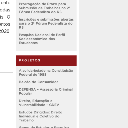
rente
Prorrogação de Prazo para
Submissão de Trabalhos no 2º
todas
Fórum Federalista do RS
is. O
Inscrições e submissões abertas
ntos
para o 2º Fórum Federalista do
RS
2026.
Pesquisa Nacional de Perfil
Socioeconômico dos
Estudantes
PROJETOS
A solidariedade na Constituição
Federal de 1988
Balcão do Consumidor
DEFENSA – Assessoria Criminal
Popular
Direito, Educação e
Vulnerabilidade – GDEV
Estudos Dirigidos: Direito
Individual e Coletivo do
Trabalho
Grupo de Estudos e Pesquisa