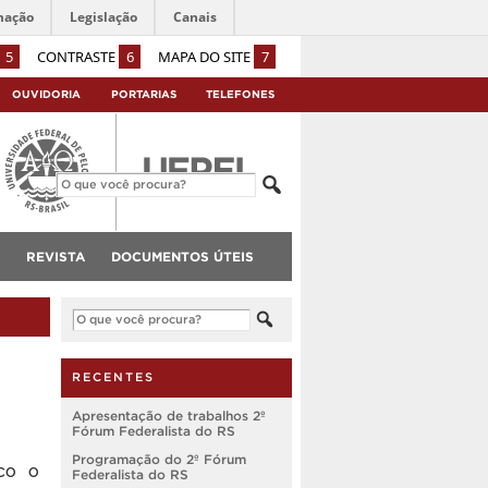
mação
Legislação
Canais
5
CONTRASTE
6
MAPA DO SITE
7
OUVIDORIA
PORTARIAS
TELEFONES
REVISTA
DOCUMENTOS ÚTEIS
RECENTES
Apresentação de trabalhos 2º
Fórum Federalista do RS
Programação do 2º Fórum
co o
Federalista do RS