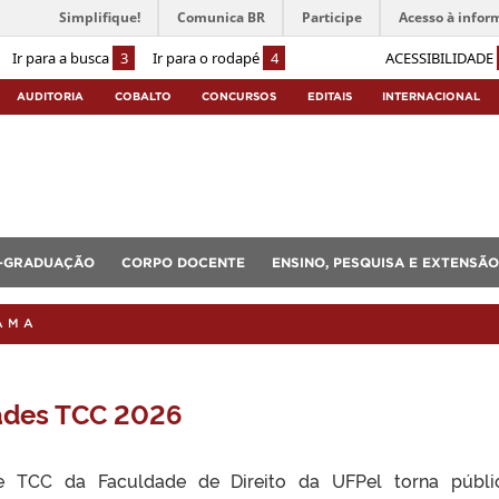
Simplifique!
Comunica BR
Participe
Acesso à infor
Ir para a busca
3
Ir para o rodapé
4
ACESSIBILIDADE
AUDITORIA
COBALTO
CONCURSOS
EDITAIS
INTERNACIONAL
-GRADUAÇÃO
CORPO DOCENTE
ENSINO, PESQUISA E EXTENSÃO
AMA
ades TCC 2026
 TCC da Faculdade de Direito da UFPel torna públi