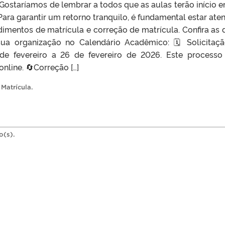
Gostaríamos de lembrar a todos que as aulas terão início 
ara garantir um retorno tranquilo, é fundamental estar aten
imentos de matrícula e correção de matrícula. Confira as 
sua organização no Calendário Acadêmico: 🗓️ Solicitaç
3 de fevereiro a 26 de fevereiro de 2026. Este processo
nline. 🔄️Correção […]
,
Matrícula
.
o(s).