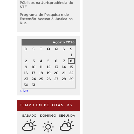
Públicos na Jurisprudência do
STF
Programa de Pesquisa e de
Extensão Acesso à Justiça na
Rua
Agosto 2026
D
S
T
Q
Q
S
S
1
2
3
4
5
6
7
8
9
10
11
12
13
14
15
16
17
18
19
20
21
22
23
24
25
26
27
28
29
30
31
« jun
TEMPO EM PELOTAS, RS
SÁBADO
DOMINGO
SEGUNDA