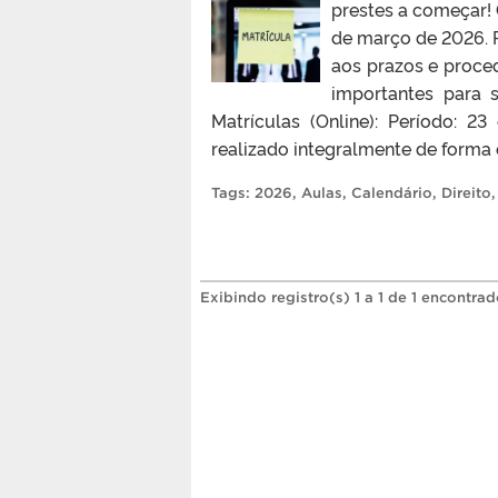
prestes a começar! 
de março de 2026. P
aos prazos e proced
importantes para 
Matrículas (Online): Período: 2
realizado integralmente de forma o
Tags:
2026
,
Aulas
,
Calendário
,
Direito
Exibindo registro(s) 1 a 1 de 1 encontrad