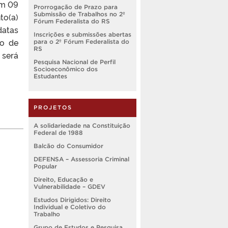
em 09
Prorrogação de Prazo para
Submissão de Trabalhos no 2º
to(a)
Fórum Federalista do RS
datas
Inscrições e submissões abertas
ão de
para o 2º Fórum Federalista do
RS
 será
Pesquisa Nacional de Perfil
Socioeconômico dos
Estudantes
PROJETOS
A solidariedade na Constituição
Federal de 1988
Balcão do Consumidor
DEFENSA – Assessoria Criminal
Popular
Direito, Educação e
Vulnerabilidade – GDEV
Estudos Dirigidos: Direito
Individual e Coletivo do
Trabalho
Grupo de Estudos e Pesquisa