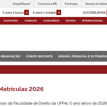
Simplifique!
Comunica BR
Participe
Acesso à infor
Ir para a busca
3
Ir para o rodapé
4
ACESSIBILIDADE
AUDITORIA
COBALTO
CONCURSOS
EDITAIS
INTERNACIONAL
-GRADUAÇÃO
CORPO DOCENTE
ENSINO, PESQUISA E EXTENSÃO
 Matrículas 2026
(as) da Faculdade de Direito da UFPel, O ano letivo de 2026