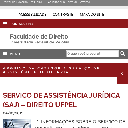
Portal do Governo Brasileiro
Atualize sua Barra de Governo
ACESSIBILIDADE
CONTRASTE
MAPA DO SITE
PORTAL UFPEL
ACESSO À INFORMAÇÃO
Faculdade de Direito
Universidade Federal de Pelotas
AUDITORIA
COBALTO
MENU
CONCURSOS
ARQUIVO DA CATEGORIA SERVIÇO DE
ASSISTÊNCIA JUDICIÁRIA I
EDITAIS
INTERNACIONAL
SERVIÇO DE ASSISTÊNCIA JURÍDICA
OUVIDORIA
(SAJ) – DIREITO UFPEL
PORTARIAS
TELEFONES
04/10/2019
1. INFORMAÇÕES SOBRE O SERVIÇO DE