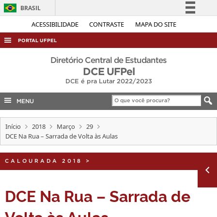
BRASIL
Simplifique!
ACESSIBILIDADE
CONTRASTE
MAPA DO SITE
Comunica BR
PORTAL UFPEL
Participe
ACESSO À INFORMAÇÃO
Diretório Central de Estudantes
Acesso à informação
DCE UFPel
AUDITORIA
DCE é pra Lutar 2022/2023
Legislação
COBALTO
Canais
MENU
CONCURSOS
EDITAIS
Início
2018
Março
29
DCE Na Rua – Sarrada de Volta às Aulas
INTERNACIONAL
OUVIDORIA
CALOURADA 2018
>
PORTARIAS
DCE Na Rua – Sarrada de
TELEFONES
Volta às Aulas