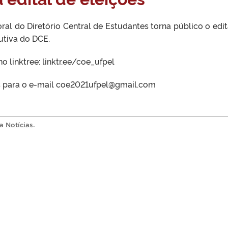
al do Diretório Central de Estudantes torna público o edit
utiva do DCE.
linktree: linktr.ee/coe_ufpel
 para o e-mail coe2021ufpel@gmail.com
ia
Notícias
.