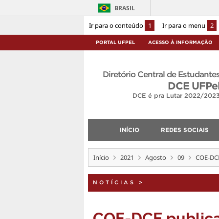
BRASIL
Ir para o conteúdo
1
Ir para o menu
2
PORTAL UFPEL
ACESSO À INFORMAÇÃO
Diretório Central de Estudante
DCE UFPe
DCE é pra Lutar 2022/202
INÍCIO
REDES SOCIAIS
Início
2021
Agosto
09
COE-DCE 
NOTÍCIAS
>
COE-DCE publica 