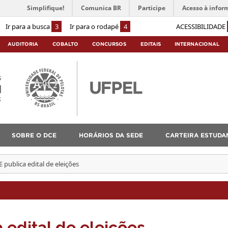
Simplifique!
Comunica BR
Participe
Acesso à infor
Ir para a busca
3
Ir para o rodapé
4
ACESSIBILIDADE
AUDITORIA
COBALTO
CONCURSOS
EDITAIS
INTERNACIONAL
s
l
3
SOBRE O DCE
HORÁRIOS DA SEDE
CARTEIRA ESTUDAN
publica edital de eleições
edital de eleições