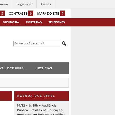
mação
Legislação
Canais
5
CONTRASTE
6
MAPA DO SITE
7
OUVIDORIA
PORTARIAS
TELEFONES
TIL DCE UFPEL
NOTÍCIAS
AGENDA DCE UFPEL
14/12 – às 19h – Audiência
Pública – Cortes na Educação:
Impactos em Pelotas e região –