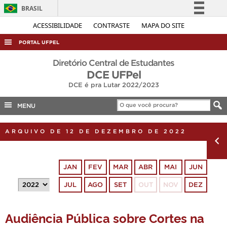
BRASIL
Simplifique!
ACESSIBILIDADE
CONTRASTE
MAPA DO SITE
Comunica BR
PORTAL UFPEL
Participe
ACESSO À INFORMAÇÃO
Diretório Central de Estudantes
Acesso à informação
DCE UFPel
AUDITORIA
DCE é pra Lutar 2022/2023
Legislação
COBALTO
Canais
MENU
CONCURSOS
EDITAIS
ARQUIVO DE 12 DE DEZEMBRO DE 2022
INTERNACIONAL
OUVIDORIA
JAN
FEV
MAR
ABR
MAI
JUN
PORTARIAS
JUL
AGO
SET
OUT
NOV
DEZ
TELEFONES
Audiência Pública sobre Cortes na