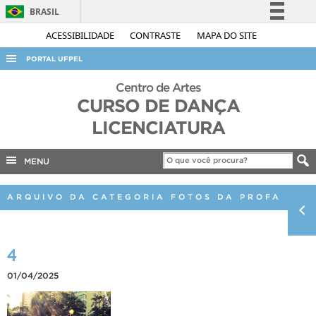
BRASIL
Simplifique!
ACESSIBILIDADE
CONTRASTE
MAPA DO SITE
Comunica BR
PORTAL UFPEL
Participe
ACESSO À INFORMAÇÃO
Centro de Artes
Acesso à informação
CURSO DE DANÇA
AUDITORIA
Legislação
LICENCIATURA
COBALTO
Canais
CONCURSOS
MENU
EDITAIS
ARQUIVO DA CATEGORIA FOTOS DA PROFA
INTERNACIONAL
OUVIDORIA
4
PORTARIAS
01/04/2025
TELEFONES