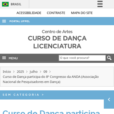
BRASIL
Simplifique!
ACESSIBILIDADE
CONTRASTE
MAPA DO SITE
Comunica BR
PORTAL UFPEL
Participe
ACESSO À INFORMAÇÃO
Centro de Artes
Acesso à informação
CURSO DE DANÇA
AUDITORIA
Legislação
LICENCIATURA
COBALTO
Canais
CONCURSOS
MENU
EDITAIS
Início
2025
Julho
09
INTERNACIONAL
Curso de Dança participa do 8º Congresso da ANDA (Associação
Nacional de Pesquisadores em Dança)
OUVIDORIA
PORTARIAS
SEM CATEGORIA
>
TELEFONES
Curso de Dança participa