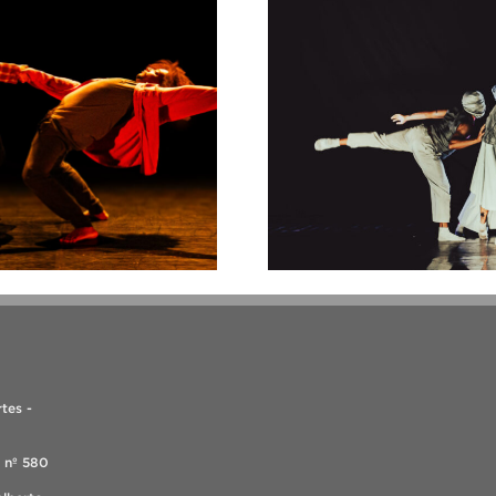
tes -
, nº 580