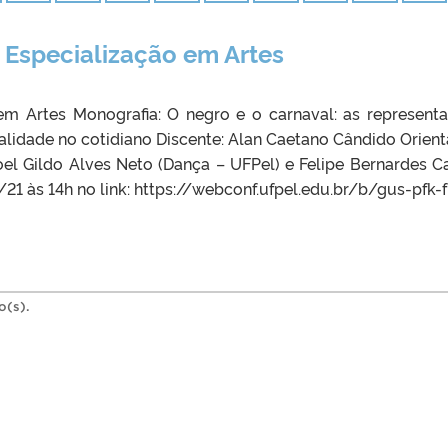
 Especialização em Artes
m Artes Monografia: O negro e o carnaval: as represent
calidade no cotidiano Discente: Alan Caetano Cândido Orient
el Gildo Alves Neto (Dança – UFPel) e Felipe Bernardes C
21 às 14h no link: https://webconf.ufpel.edu.br/b/gus-pfk-f
o(s).