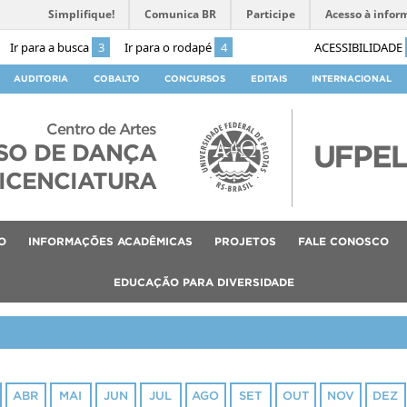
Simplifique!
Comunica BR
Participe
Acesso à infor
Ir para a busca
3
Ir para o rodapé
4
ACESSIBILIDADE
AUDITORIA
COBALTO
CONCURSOS
EDITAIS
INTERNACIONAL
Centro de Artes
SO DE DANÇA
ICENCIATURA
O
INFORMAÇÕES ACADÊMICAS
PROJETOS
FALE CONOSCO
EDUCAÇÃO PARA DIVERSIDADE
ABR
MAI
JUN
JUL
AGO
SET
OUT
NOV
DEZ