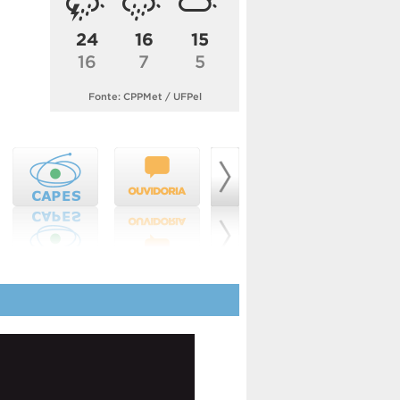
24
16
15
16
7
5
Fonte: CPPMet / UFPel