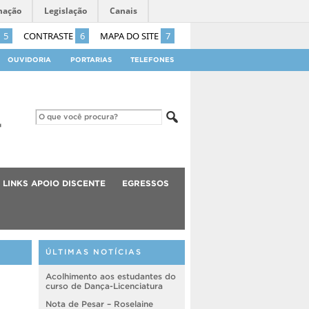
mação
Legislação
Canais
5
CONTRASTE
6
MAPA DO SITE
7
OUVIDORIA
PORTARIAS
TELEFONES
LINKS APOIO DISCENTE
EGRESSOS
ÚLTIMAS NOTÍCIAS
Acolhimento aos estudantes do
curso de Dança-Licenciatura
Nota de Pesar – Roselaine