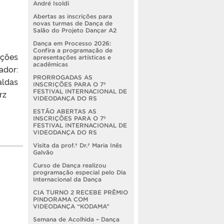
André Isoldi
Abertas as inscrições para
novas turmas de Dança de
Salão do Projeto Dançar A2
Dança em Processo 2026:
Confira a programação de
ações
apresentações artísticas e
acadêmicas
ador:
PRORROGADAS AS
aldas
INSCRIÇÕES PARA O 7º
FESTIVAL INTERNACIONAL DE
rz
VIDEODANÇA DO RS
ESTÃO ABERTAS AS
INSCRIÇÕES PARA O 7º
FESTIVAL INTERNACIONAL DE
VIDEODANÇA DO RS
Visita da prof.ª Dr.ª Maria Inês
Galvão
Curso de Dança realizou
programação especial pelo Dia
Internacional da Dança
CIA TURNO 2 RECEBE PRÊMIO
PINDORAMA COM
VIDEODANÇA “KODAMA”
Semana de Acolhida – Dança