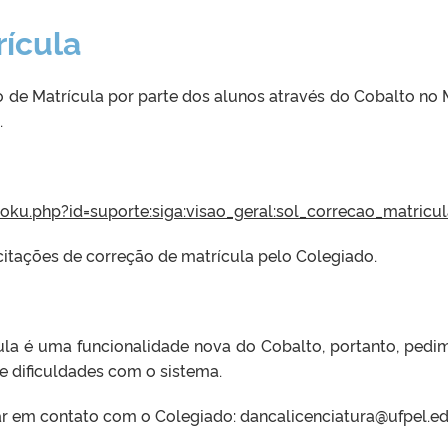
rícula
o de Matrícula por parte dos alunos através do Cobalto no
.
doku.php?id=suporte:siga:visao_geral:sol_correcao_matricu
citações de correção de matrícula pelo Colegiado.
la é uma funcionalidade nova do Cobalto, portanto, pedi
 dificuldades com o sistema.
ar em contato com o Colegiado: dancalicenciatura@ufpel.e