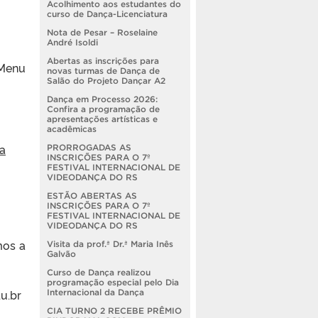
Acolhimento aos estudantes do
curso de Dança-Licenciatura
Nota de Pesar – Roselaine
André Isoldi
Abertas as inscrições para
 Menu
novas turmas de Dança de
Salão do Projeto Dançar A2
Dança em Processo 2026:
Confira a programação de
apresentações artísticas e
acadêmicas
la
PRORROGADAS AS
INSCRIÇÕES PARA O 7º
FESTIVAL INTERNACIONAL DE
VIDEODANÇA DO RS
ESTÃO ABERTAS AS
INSCRIÇÕES PARA O 7º
FESTIVAL INTERNACIONAL DE
VIDEODANÇA DO RS
mos a
Visita da prof.ª Dr.ª Maria Inês
Galvão
Curso de Dança realizou
programação especial pelo Dia
du.br
Internacional da Dança
CIA TURNO 2 RECEBE PRÊMIO