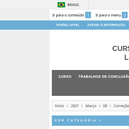
BRASIL
Ir para o conteúdo
1
Ir para o menu
2
PORTAL UFPEL
ACESSO À INFORMAÇÃO
CUR
L
CURSO
TRABALHOS DE CONCLUSÃ
Início
2021
Março
08
Correção
SEM CATEGORIA
>