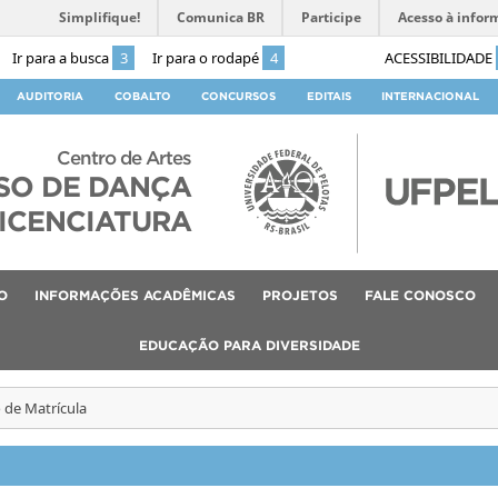
Simplifique!
Comunica BR
Participe
Acesso à infor
Ir para a busca
3
Ir para o rodapé
4
ACESSIBILIDADE
AUDITORIA
COBALTO
CONCURSOS
EDITAIS
INTERNACIONAL
Centro de Artes
SO DE DANÇA
ICENCIATURA
O
INFORMAÇÕES ACADÊMICAS
PROJETOS
FALE CONOSCO
EDUCAÇÃO PARA DIVERSIDADE
 de Matrícula