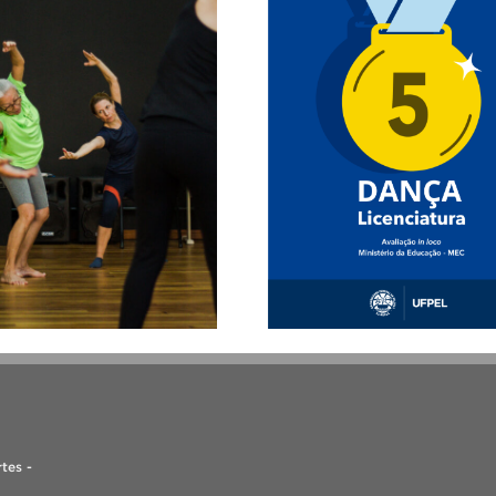
tes -