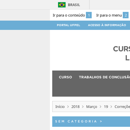
BRASIL
Ir para o conteúdo
1
Ir para o menu
2
PORTAL UFPEL
ACESSO À INFORMAÇÃO
CUR
L
CURSO
TRABALHOS DE CONCLUSÃ
Início
2018
Março
19
Correçõe
SEM CATEGORIA
>