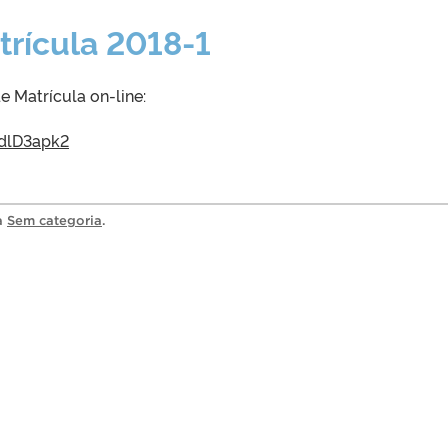
trícula 2018-1
e Matrícula on-line:
cdlD3apk2
ia
Sem categoria
.