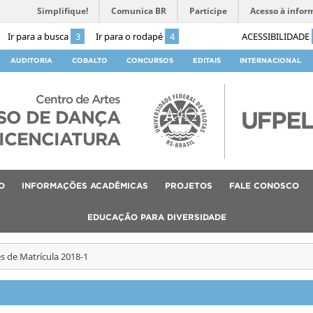
Simplifique!
Comunica BR
Participe
Acesso à infor
Ir para a busca
3
Ir para o rodapé
4
ACESSIBILIDADE
AUDITORIA
COBALTO
CONCURSOS
EDITAIS
INTERNACIONAL
Centro de Artes
SO DE DANÇA
ICENCIATURA
O
INFORMAÇÕES ACADÊMICAS
PROJETOS
FALE CONOSCO
EDUCAÇÃO PARA DIVERSIDADE
s de Matrícula 2018-1