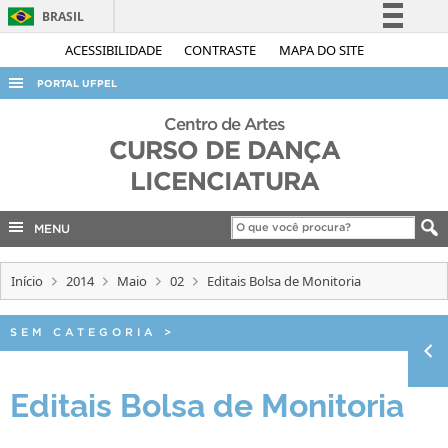
BRASIL
Simplifique!
ACESSIBILIDADE
CONTRASTE
MAPA DO SITE
Comunica BR
PORTAL UFPEL
Participe
ACESSO À INFORMAÇÃO
Centro de Artes
Acesso à informação
CURSO DE DANÇA
AUDITORIA
Legislação
LICENCIATURA
COBALTO
Canais
CONCURSOS
MENU
EDITAIS
Início
2014
Maio
02
Editais Bolsa de Monitoria
INTERNACIONAL
OUVIDORIA
SEM CATEGORIA
>
PORTARIAS
Editais Bolsa de Monitoria
TELEFONES