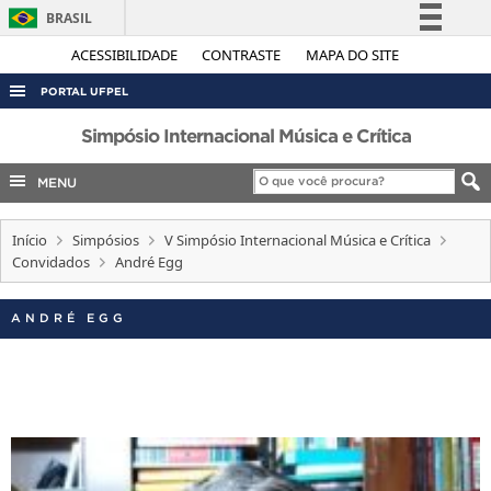
BRASIL
Simplifique!
ACESSIBILIDADE
CONTRASTE
MAPA DO SITE
Comunica BR
PORTAL UFPEL
Participe
ACESSO À INFORMAÇÃO
Simpósio Internacional Música e Crítica
Acesso à informação
AUDITORIA
MENU
Legislação
COBALTO
Canais
Início
Simpósios
V Simpósio Internacional Música e Crítica
CONCURSOS
Convidados
André Egg
EDITAIS
INTERNACIONAL
ANDRÉ EGG
OUVIDORIA
PORTARIAS
TELEFONES