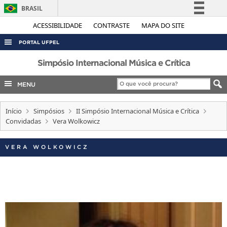
BRASIL
Simplifique!
ACESSIBILIDADE
CONTRASTE
MAPA DO SITE
Comunica BR
PORTAL UFPEL
Participe
ACESSO À INFORMAÇÃO
Simpósio Internacional Música e Crítica
Acesso à informação
AUDITORIA
MENU
Legislação
COBALTO
Canais
Início
Simpósios
II Simpósio Internacional Música e Crítica
CONCURSOS
Convidadas
Vera Wolkowicz
EDITAIS
INTERNACIONAL
VERA WOLKOWICZ
OUVIDORIA
PORTARIAS
TELEFONES