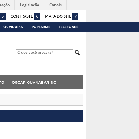
mação
Legislação
Canais
5
CONTRASTE
6
MAPA DO SITE
7
OUVIDORIA
PORTARIAS
TELEFONES
TO
OSCAR GUANABARINO