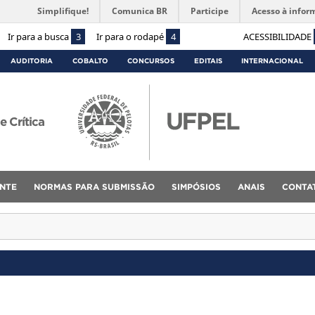
Simplifique!
Comunica BR
Participe
Acesso à infor
Ir para a busca
3
Ir para o rodapé
4
ACESSIBILIDADE
AUDITORIA
COBALTO
CONCURSOS
EDITAIS
INTERNACIONAL
e Crítica
ENTE
NORMAS PARA SUBMISSÃO
SIMPÓSIOS
ANAIS
CONTA