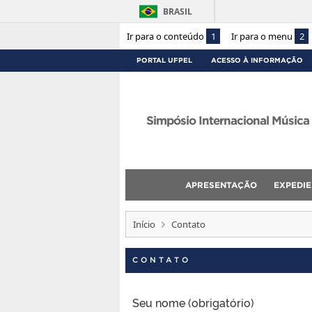
BRASIL
Ir para o conteúdo
1
Ir para o menu
2
PORTAL UFPEL
ACESSO À INFORMAÇÃO
Simpósio Internacional Música 
APRESENTAÇÃO
EXPEDI
Início
Contato
CONTATO
Seu nome (obrigatório)